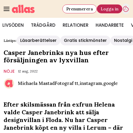
Prenumerera
Logga in
LIVSÖDEN
TRÄDGÅRD
RELATIONER
HANDARBETE
Läsarberättelser
Gratis stickmönster
Nostalgi
Lästips:
Casper Janebrinks nya hus efter
försäljningen av lyxvillan
NÖJE
12 aug, 2022
Michaela Mastad
Fotograf
tt,instagram,google
Efter skilsmässan från exfrun Helena
valde Casper Janebrink att sälja
designvillan i Floda. Nu har Casper
Janebrink köpt en ny villa i Lerum – där