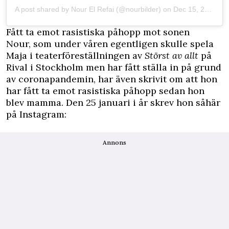
A post shared by
Nour El Refai
(@nourbilder) on
Dec 15, 2019 at 7:10am PST
Fått ta emot rasistiska påhopp mot sonen
Nour, som under våren egentligen skulle spela
Maja i teaterföreställningen av
Störst av allt
på
Rival i Stockholm men har fått ställa in på grund
av coronapandemin, har även skrivit om att hon
har fått ta emot rasistiska påhopp sedan hon
blev mamma. Den 25 januari i år skrev hon såhär
på Instagram:
Annons