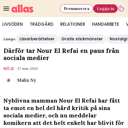
Prenumerera
Logga in
LIVSÖDEN
TRÄDGÅRD
RELATIONER
HANDARBETE
Läsarberättelser
Gratis stickmönster
Nostalgi
Lästips:
Därför tar Nour El Refai en paus från
sociala medier
NÖJE
27 mar, 2020
Malin Ny
Nyblivna mamman Nour El Refai har fått
ta emot en hel del hård kritik på sina
sociala medier, och nu meddelar
komikern att det helt enkelt har blivit för