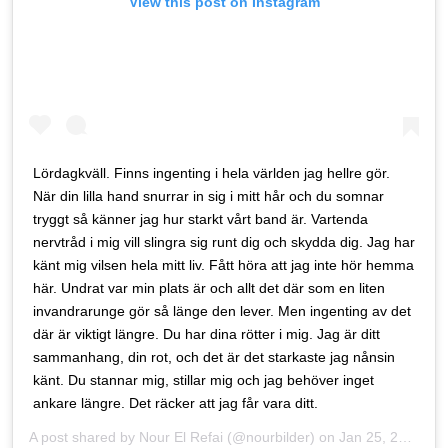
View this post on Instagram
Lördagkväll. Finns ingenting i hela världen jag hellre gör.
När din lilla hand snurrar in sig i mitt hår och du somnar
tryggt så känner jag hur starkt vårt band är. Vartenda
nervtråd i mig vill slingra sig runt dig och skydda dig. Jag har
känt mig vilsen hela mitt liv. Fått höra att jag inte hör hemma
här. Undrat var min plats är och allt det där som en liten
invandrarunge gör så länge den lever. Men ingenting av det
där är viktigt längre. Du har dina rötter i mig. Jag är ditt
sammanhang, din rot, och det är det starkaste jag nånsin
känt. Du stannar mig, stillar mig och jag behöver inget
ankare längre. Det räcker att jag får vara ditt.
A post shared by
Nour El Refai
(@nourbilder) on
Jan 25, 2020 at 11:37am PST