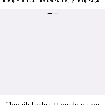
modig – hon surfade, det skulle jag aldrig våga!
Annons
Hon älskade att spela piano