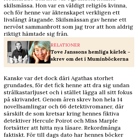
skilsmässa. Hon var en väldigt religiös kvinna,
och för henne var äktenskapet verkligen ett
livslångt åtagande. Skilsmässan gav henne ett
nervöst sammanbrott som jag tror att hon aldrig
riktigt hämtade sig från.
RELATIONER
Tove Janssons hemliga kärlek –
skrev om det i Muminböckerna
Kanske var det dock däri Agathas storhet
grundades, för det fick henne att dra sig undan
strålkastarljuset och i stället lägga all sitt fokus
på skrivandet. Genom åren skrev hon hela 14
novellsamlingar och 66 detektivromaner, där
särskilt de som kretsar kring hennes fiktiva
detektiver Hercule Poirot och Miss Marple
fortsätter att hitta nya läsare. Rekordmånga
faktiskt. För till dags dato har hennes böcker