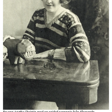
En ung Agatha Christie med en snidad souvenir från dåvarande