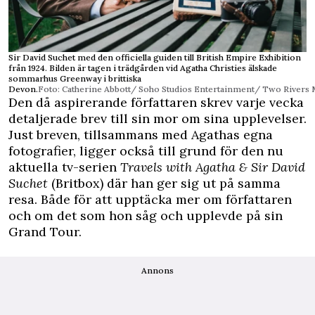
Sir David Suchet med den officiella guiden till British Empire Exhibition
från 1924. Bilden är tagen i trädgården vid Agatha Christies älskade
sommarhus Greenway i brittiska
Devon.
Foto: Catherine Abbott/ Soho Studios Entertainment/ Two Rivers 
Den då aspirerande författaren skrev varje vecka
detaljerade brev till sin mor om sina upplevelser.
Just breven, tillsammans med Agathas egna
fotografier, ligger också till grund för den nu
aktuella tv-serien
Travels with Agatha & Sir David
Suchet
(Britbox) där han ger sig ut på samma
resa. Både för att upptäcka mer om författaren
och om det som hon såg och upplevde på sin
Grand Tour.
Annons