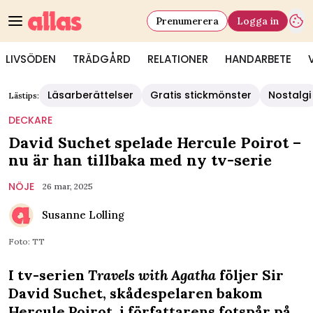
Prenumerera
Logga in
LIVSÖDEN
TRÄDGÅRD
RELATIONER
HANDARBETE
Läsarberättelser
Gratis stickmönster
Nostalgi
Lästips:
DECKARE
David Suchet spelade Hercule Poirot –
nu är han tillbaka med ny tv-serie
NÖJE
26 mar, 2025
Susanne Lolling
Foto: TT
I tv-serien
Travels with Agatha
följer Sir
David Suchet, skådespelaren bakom
Hercule Poirot, i författarens fotspår på