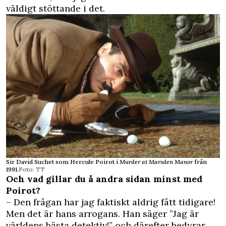
väldigt stöttande i det.
Sir David Suchet som Hercule Poirot i
Murder at Marsden Manor
från
1991.
Foto: TT
Och vad gillar du å andra sidan minst med
Poirot?
– Den frågan har jag faktiskt aldrig fått tidigare!
Men det är hans arrogans. Han säger ”Jag är
världens bästa detektiv!” och därefter bedyrar