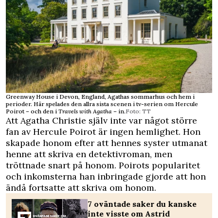
Greenway House i Devon, England, Agathas sommarhus och hem i
perioder. Här spelades den allra sista scenen i tv-serien om Hercule
Poirot – och den i
Travels with Agatha
– in.
Foto: TT
Att Agatha Christie själv inte var något större
fan av Hercule Poirot är ingen hemlighet. Hon
skapade honom efter att hennes syster utmanat
henne att skriva en detektivroman, men
tröttnade snart på honom. Poirots popularitet
och inkomsterna han inbringade gjorde att hon
ändå fortsatte att skriva om honom.
7 oväntade saker du kanske
inte visste om Astrid