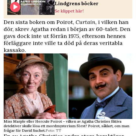
Lindgrens böcker
Se klippet här!
Den sista boken om Poirot,
Curtain
, i vilken han
dör, skrev Agatha redan i början av 60-talet. Den
gavs dock inte ut förrän 1975, eftersom hennes
förläggare inte ville ta död på deras veritabla
kassako.
Miss Marple eller Hercule Poirot – vilken av Agatha Christies fiktiva
detektiver skulle lösa ett mordmysterium först? Poirot, såklart, om man
frågar Sir David Suchet.
Foto: TT