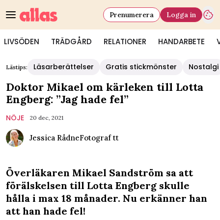
Prenumerera
Logga in
LIVSÖDEN
TRÄDGÅRD
RELATIONER
HANDARBETE
Läsarberättelser
Gratis stickmönster
Nostalgi
Lästips:
Doktor Mikael om kärleken till Lotta
Engberg: ”Jag hade fel”
NÖJE
20 dec, 2021
Jessica Rådne
Fotograf
tt
Överläkaren Mikael Sandström sa att
förälskelsen till Lotta Engberg skulle
hålla i max 18 månader. Nu erkänner han
att han hade fel!