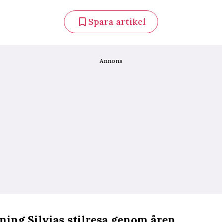
Spara artikel
Annons
ning Silvias stilresa genom åren