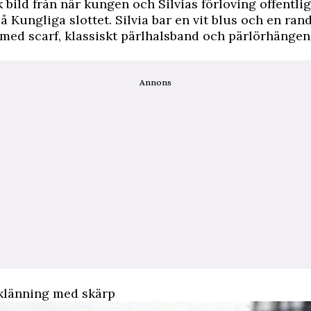
k bild från när kungen och Silvias förloving offentli
å Kungliga slottet. Silvia bar en vit blus och en ran
ed scarf, klassiskt pärlhalsband och pärlörhängen
Annons
å klänning med skärp