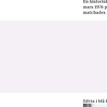
En historis
mars 1976 p
matchades m
Silvia i bl