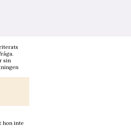
iterats
fråga.
r sin
ttningen
t hon inte