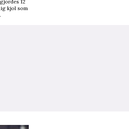
ggjordes 12
dig kjol som
.