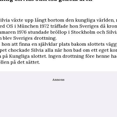
Silvia växte upp långt bortom den kungliga världen,
d OS i München 1972 träffade hon Sveriges då kron
mmaren 1976 stundade bröllop i Stockholm och Silvi
blev Sveriges drottning.
hon att finna en självklar plats bakom slottets vägg
opet chockade Silvia alla när hon bad om ett eget ko
 på Kungliga slottet. Ingen drottning före henne ha
llen på det sättet.
Annons