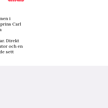
 men i
prins Carl
a
ar. Direkt
ntor och en
de sett