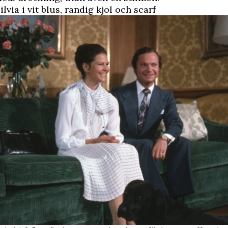
lvia i vit blus, randig kjol och scarf