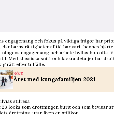
s engagemang och fokus på viktiga frågor har prior
, där barns rättigheter alltid har varit hennes hjärte
tningens engagemang och arbete hyllas hon ofta fö
stil. Med klassiska snitt och läckra detaljer har dro
sig rätt efter tillfälle.
NÖJE
Året med kungafamiljen 2021
ilvias stilresa
at 23 looks som drottningen burit och som bevisar at
dets drottning, utan även en stilikon.