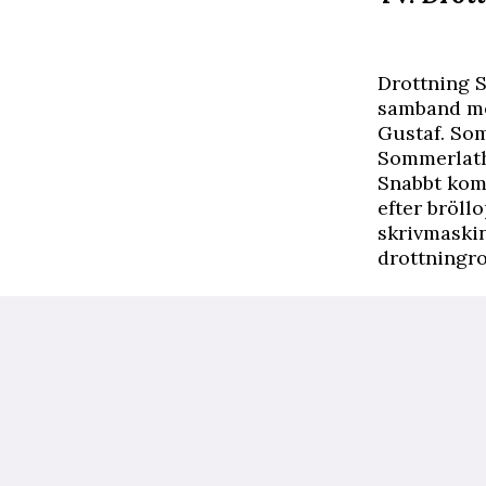
D
rottning 
samband me
Gustaf. So
Sommerlath 
Snabbt kom 
efter bröll
skrivmaskin
drottningro