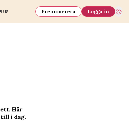
Prenumerera
Logga in
PLUS
ett. Här
ill i dag.