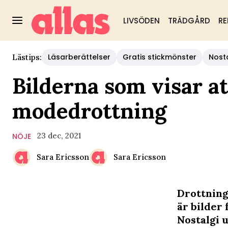
LIVSÖDEN
TRÄDGÅRD
RE
Läsarberättelser
Gratis stickmönster
Nost
Lästips:
Bilderna som visar at
modedrottning
23 dec, 2021
NÖJE
Sara Ericsson
Sara Ericsson
Drottning 
är bilder 
Nostalgi u