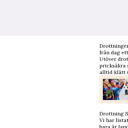
Drottningen
från dag ett
Utöver drot
pricksäkra 
alltid klätt 
Drottning S
Vi har list
bara är lan