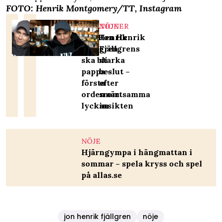
FOTO: Henrik Montgomery/TT, Instagram
RELATIONER
NÖJE
Jon Henrik
Jon Henrik
Fjällgren
Fjällgrens
ska bli
starka
pappa –
beslut –
första
efter
orden om
smärtsamma
lyckan
insikten
NÖJE
Hjärngympa i hängmattan i
sommar – spela kryss och spel
på allas.se
jon henrik fjällgren
nöje