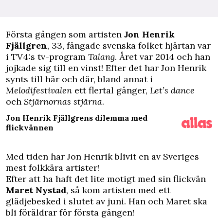
F
örsta gången som artisten
Jon Henrik
Fjällgren
, 33, fångade svenska folket hjärtan var
i TV4:s tv-program
Talang
. Året var 2014 och han
jojkade sig till en vinst! Efter det har Jon Henrik
synts till här och där, bland annat i
Melodifestivalen
ett flertal gånger,
Let’s dance
och
Stjärnornas stjärna
.
Jon Henrik Fjällgrens dilemma med
flickvännen
Med tiden har Jon Henrik blivit en av Sveriges
mest folkkära artister!
Efter att ha haft det lite motigt med sin flickvän
Maret Nystad
, så kom artisten med ett
glädjebesked
i slutet av juni. Han och Maret ska
bli föräldrar för första gången!