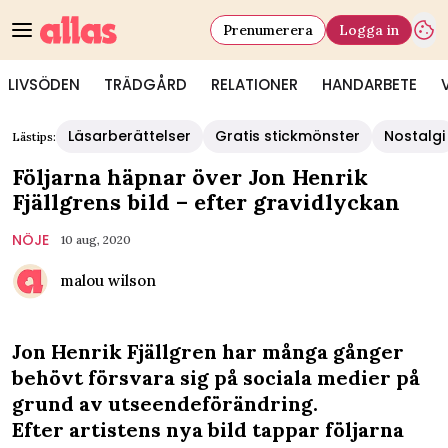
Prenumerera
Logga in
LIVSÖDEN
TRÄDGÅRD
RELATIONER
HANDARBETE
Läsarberättelser
Gratis stickmönster
Nostalgi
Lästips:
Följarna häpnar över Jon Henrik
Fjällgrens bild – efter gravidlyckan
NÖJE
10 aug, 2020
malou wilson
Jon Henrik Fjällgren har många gånger
behövt försvara sig på sociala medier på
grund av utseendeförändring.
Efter artistens nya bild tappar följarna