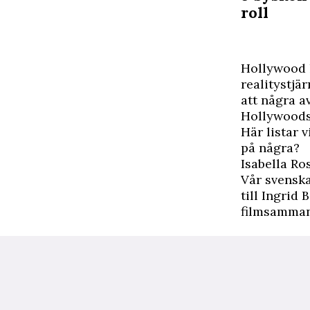
roll
H
ollywood k
realitystjä
att några a
Hollywoodst
Här listar 
på några?
Isabella Ros
Vår svenska
till Ingrid
filmsamma