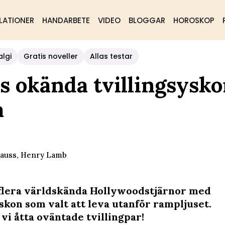
LATIONER
HANDARBETE
VIDEO
BLOGGAR
HOROSKOP
algi
Gratis noveller
Allas testar
 okända tvillingsysko
a
rauss, Henry Lamb
 flera världskända Hollywoodstjärnor med
yskon som valt att leva utanför rampljuset.
 vi åtta oväntade tvillingpar!