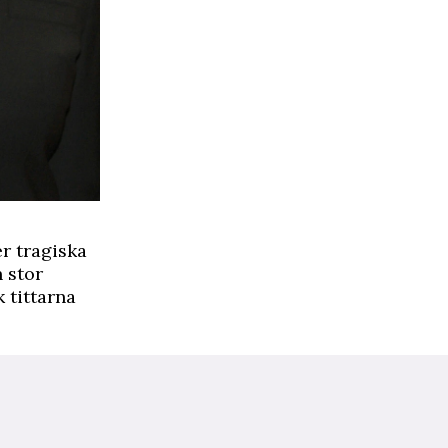
r tragiska
n stor
k tittarna