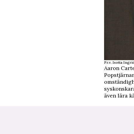
Fr.v. Isotta Ingri
Aaron Cart
Popstjärnan
omständighe
syskonskara
även lära 