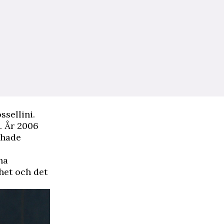
ssellini.
t. År 2006
 hade
ha
het och det