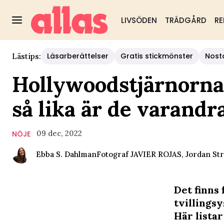
LIVSÖDEN
TRÄDGÅRD
RE
Läsarberättelser
Gratis stickmönster
Nost
Lästips:
Hollywoodstjärnornas
så lika är de varandr
09 dec, 2022
NÖJE
Ebba S. Dahlman
Fotograf
JAVIER ROJAS, Jordan St
Det finns
tvillings
Här listar