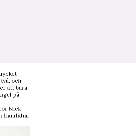
 mycket
 två, och
er att bära
Angel på
ror Nick
h framlidna