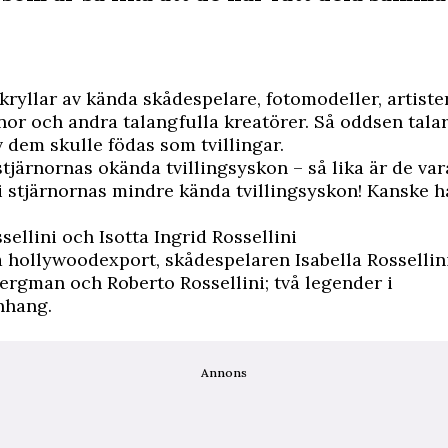
ryllar av kända skådespelare, fotomodeller, artister
rnor och andra talangfulla kreatörer. Så oddsen tala
v dem skulle födas som tvillingar.
järnornas okända tvillingsyskon – så lika är de va
vi stjärnornas mindre kända tvillingsyskon! Kanske h
sellini och Isotta Ingrid Rossellini
 hollywoodexport, skådespelaren Isabella Rossellini
 Bergman och Roberto Rossellini; två legender i
nhang.
Annons