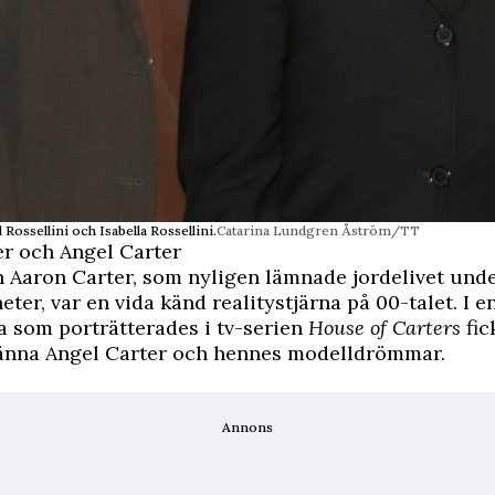
d Rossellini och Isabella Rossellini.
Catarina Lundgren Åström/TT
er och Angel Carter
 Aaron Carter, som nyligen lämnade jordelivet unde
ter, var en vida känd realitystjärna på 00-talet. I e
 som porträtterades i tv-serien
House of Carters
fic
känna Angel Carter och hennes modelldrömmar.
Annons