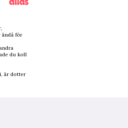
,
r ändå för
randra
ade du koll
, är dotter