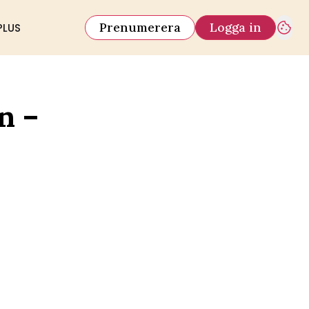
Prenumerera
Logga in
PLUS
n –