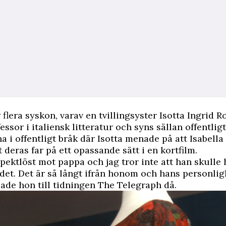
 flera syskon, varav en tvillingsyster Isotta Ingrid Ro
ssor i italiensk litteratur och syns sällan offentlig
na i offentligt bråk där Isotta menade på att Isabella
 deras far på ett opassande sätt i en kortfilm.
spektlöst mot pappa och jag tror inte att han skulle 
det. Det är så långt ifrån honom och hans personlig
sade hon till tidningen
The Telegraph
då.