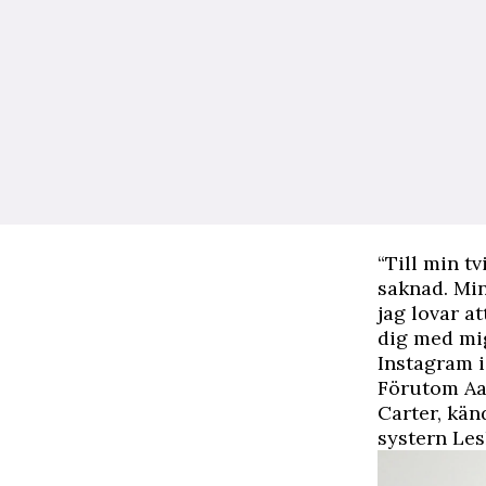
“Till min t
saknad. Min
jag lovar a
dig med mig
Instagram 
Förutom Aa
Carter, kän
systern Les