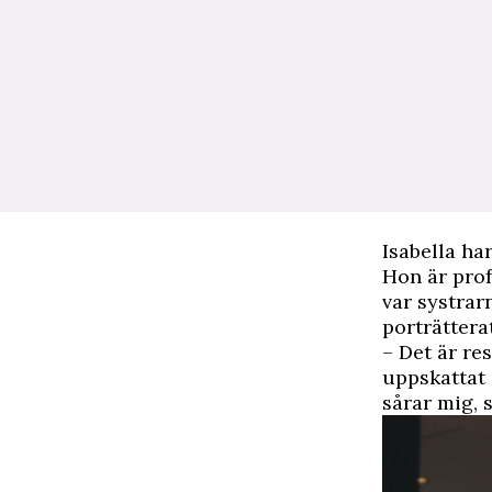
Isabella har
Hon är profe
var systrar
porträtterat
– Det är re
uppskattat 
sårar mig, 