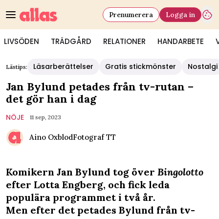
Prenumerera
Logga in
LIVSÖDEN
TRÄDGÅRD
RELATIONER
HANDARBETE
Läsarberättelser
Gratis stickmönster
Nostalgi
Lästips:
Jan Bylund petades från tv-rutan –
det gör han i dag
NÖJE
11 sep, 2023
Aino Oxblod
Fotograf
TT
Komikern Jan Bylund tog över
Bingolotto
efter Lotta Engberg, och fick leda
populära programmet i två år.
Men efter det petades Bylund från tv-