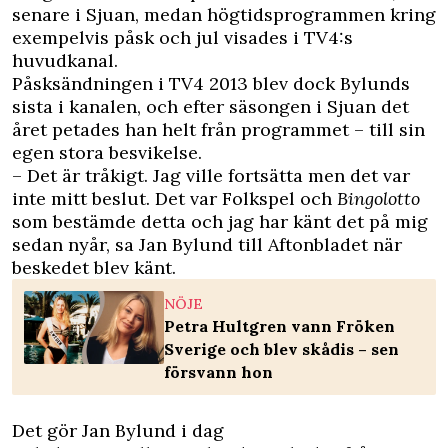
senare i Sjuan, medan högtidsprogrammen kring
exempelvis påsk och jul visades i TV4:s
huvudkanal.
Påsksändningen i TV4 2013 blev dock Bylunds
sista i kanalen, och efter säsongen i Sjuan det
året petades han helt från programmet – till sin
egen stora besvikelse.
– Det är tråkigt. Jag ville fortsätta men det var
inte mitt beslut. Det var Folkspel och
Bingolotto
som bestämde detta och jag har känt det på mig
sedan nyår, sa Jan Bylund till
Aftonbladet
när
beskedet blev känt.
NÖJE
Petra Hultgren vann Fröken
Sverige och blev skådis – sen
försvann hon
Det gör Jan Bylund i dag