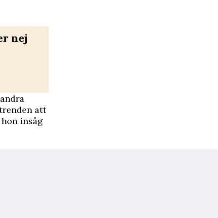
r nej
 andra
trenden att
, hon insåg