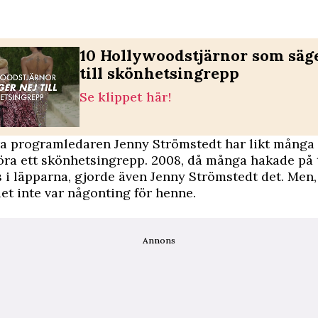
10 Hollywoodstjärnor som säge
till skönhetsingrepp
Se klippet här!
ra programledaren Jenny Strömstedt har likt många
göra ett skönhetsingrepp. 2008, då många hakade på 
rs i läpparna, gjorde även Jenny Strömstedt det. Men
det inte var någonting för henne.
Annons