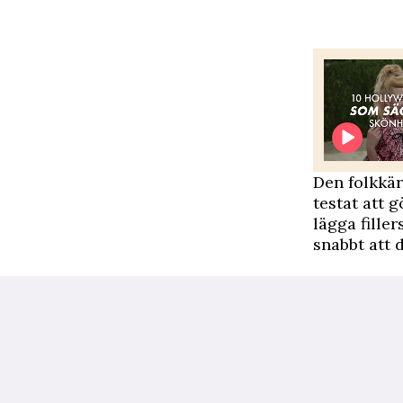
D
en folkkä
testat att 
lägga fille
snabbt att 