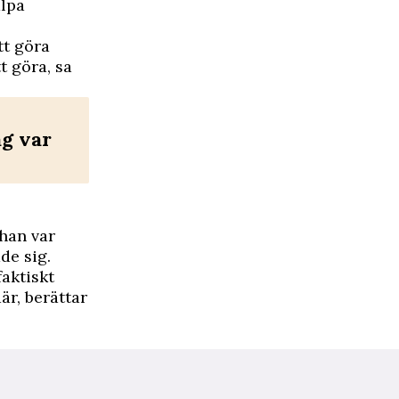
älpa
tt göra
t göra, sa
ag var
han var
de sig.
faktiskt
är, berättar