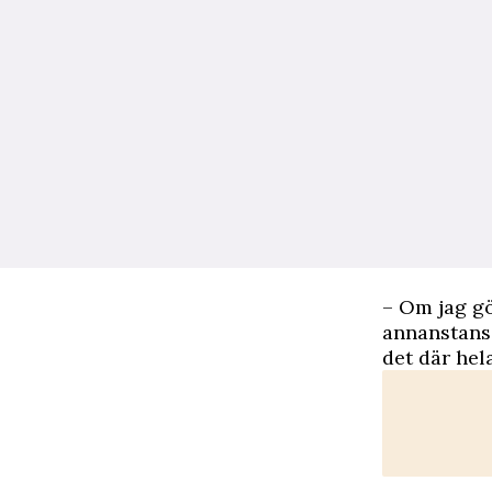
– Om jag gö
annanstans 
det där hela