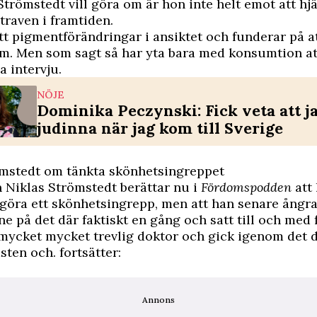
trömstedt vill göra om är hon inte helt emot att hj
traven i framtiden.
ått pigmentförändringar i ansiktet och funderar på a
m. Men som sagt så har yta bara med konsumtion at
 intervju.
NÖJE
Dominika Peczynski: Fick veta att j
judinna när jag kom till Sverige
ömstedt om tänkta skönhetsingreppet
 Niklas Strömstedt berättar nu i
Fördomspodden
att 
 göra ett skönhetsingrepp, men att han senare ångra
nne på det där faktiskt en gång och satt till och med 
mycket mycket trevlig doktor och gick igenom det d
sten och. fortsätter:
Annons