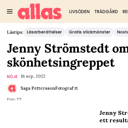
LIVSÖDEN
TRÄDGÅRD
RE
Läsarberättelser
Gratis stickmönster
Nost
Lästips:
Jenny Strömstedt om
skönhetsingreppet
16 sep, 2022
NÖJE
Saga Pettersson
Fotograf
tt
Foto: TT
Jenny Str
ett resul