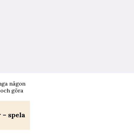
änga någon
 och göra
– spela