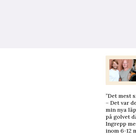
”Det mest s
– Det var d
min nya läp
på golvet d
Ingrepp med
inom 6-12 m