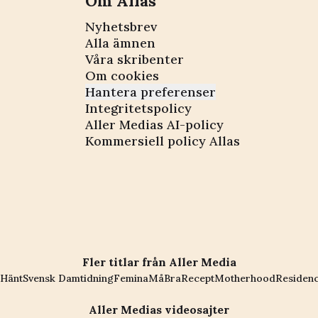
Om Allas
Nyhetsbrev
Alla ämnen
Våra skribenter
Om cookies
Hantera preferenser
Integritetspolicy
Aller Medias AI-policy
Kommersiell policy Allas
Fler titlar från Aller Media
Hänt
Svensk Damtidning
Femina
MåBra
Recept
Motherhood
Residen
Aller Medias videosajter