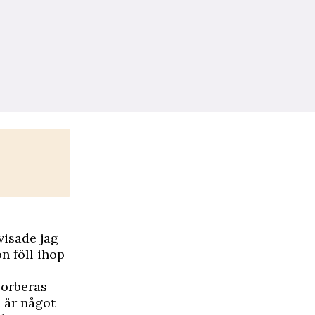
visade jag
n föll ihop
sorberas
 är något