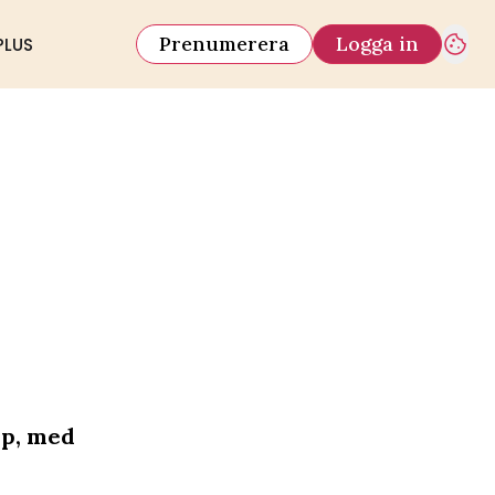
Prenumerera
Logga in
PLUS
pp, med