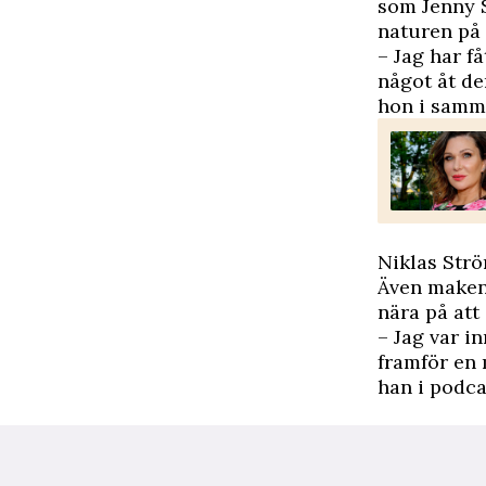
som Jenny S
naturen på 
– Jag har f
något åt de
hon i samma
Niklas Str
Även maken
nära på att
– Jag var i
framför en 
han i podca