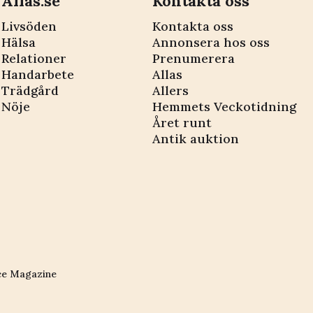
Allas.se
Kontakta oss
Livsöden
Kontakta oss
Hälsa
Annonsera hos oss
Relationer
Prenumerera
Handarbete
Allas
Trädgård
Allers
Nöje
Hemmets Veckotidning
Året runt
Antik auktion
ce Magazine