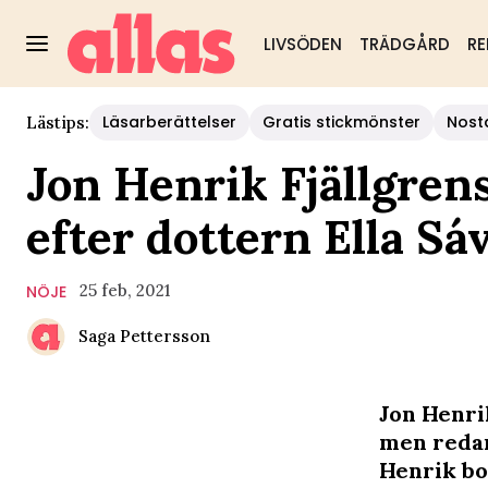
LIVSÖDEN
TRÄDGÅRD
RE
Läsarberättelser
Gratis stickmönster
Nost
Lästips:
Jon Henrik Fjällgren
efter dottern Ella Sá
25 feb, 2021
NÖJE
Saga Pettersson
Jon Henri
men redan
Henrik bo