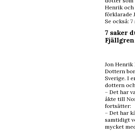
dotter som 
Henrik och 
förklarade J
Se också: 7
7 saker 
Fjällgren
Jon Henrik 
Dottern bor
Sverige. I 
dottern och
– Det har v
åkte till N
fortsätter:
– Det har k
samtidigt v
mycket med 