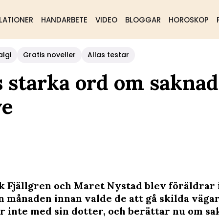
LATIONER
HANDARBETE
VIDEO
BLOGGAR
HOROSKOP
algi
Gratis noveller
Allas testar
s starka ord om sakna
ve
k Fjällgren och Maret Nystad blev föräldrar 
 månaden innan valde de att gå skilda vägar
r inte med sin dotter, och berättar nu om s