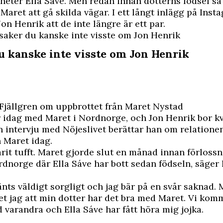
heter Ella Sáve. Men redan innan dotterns födsel så
Maret att gå skilda vägar. I ett långt inlägg på Inst
on Henrik att de inte längre är ett par.
 saker du kanske inte visste om Jon Henrik
du kanske inte visste om Jon Henrik
Fjällgren om uppbrottet från Maret Nystad
 idag med Maret i Nordnorge, och Jon Henrik bor kv
en intervju med
Nöjeslivet
berättar han om relatione
 Maret idag.
arit tufft. Maret gjorde slut en månad innan förloss
ordnorge där Ella Sáve har bott sedan födseln, säger
änts väldigt sorgligt och jag bär på en svår saknad.
et jag att min dotter har det bra med Maret. Vi ko
varandra och Ella Sáve har fått höra mig jojka.