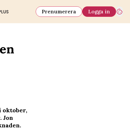
Prenumerera
Logga in
PLUS
den
i oktober,
. Jon
aknaden.