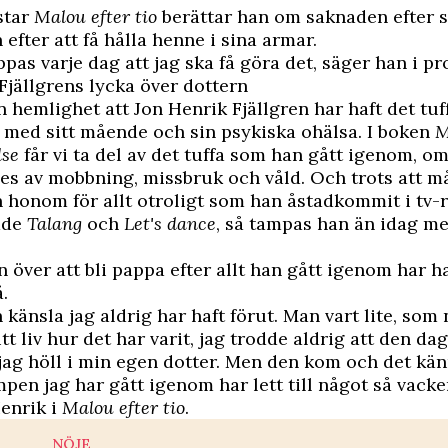
star
Malou efter tio
berättar han om saknaden efter si
 efter att få hålla henne i sina armar.
oppas varje dag att jag ska få göra det, säger han i 
Fjällgrens lycka över dottern
n hemlighet att Jon Henrik Fjällgren har haft det tuf
 med sitt mående och sin psykiska ohälsa. I boken
M
lse
får vi ta del av det tuffa som han gått igenom, 
es av mobbning, missbruk och våld. Och trots att 
 honom för allt otroligt som han åstadkommit i tv-
åde
Talang
och
Let's dance
, så tampas han än idag me
 över att bli pappa efter allt han gått igenom har ha
.
n känsla jag aldrig har haft förut. Man vart lite, som
tt liv hur det har varit, jag trodde aldrig att den da
ag höll i min egen dotter. Men den kom och det kän
pen jag har gått igenom har lett till något så vacke
enrik i
Malou efter tio
.
NÖJE