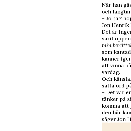
När han gä
och längtan
– Jo, jag h
Jon Henrik 
Det är inge
varit öppen
min berätte
som kantad
känner igen
att vinna b
vardag.
Och känslan
sätta ord på
– Det var e
tänker på si
komma att j
den här kam
säger Jon H