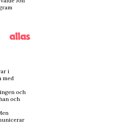
 valde Jon
agram
ar i
n med
ningen och
 han och
 Men
mmunicerar