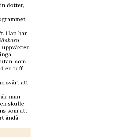
n dotter,
programmet.
ft. Han har
ånbarn:
om uppväxten
många
rutan, som
d en tuff
n svårt att
 när man
gen skulle
ns som att
rt ändå,