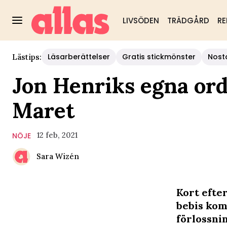
LIVSÖDEN
TRÄDGÅRD
RE
Läsarberättelser
Gratis stickmönster
Nost
Lästips:
Jon Henriks egna ord
Maret
12 feb, 2021
NÖJE
Sara Wizén
Kort efte
bebis kom
förlossni