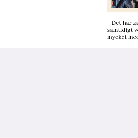
– Det har k
samtidigt v
mycket med 