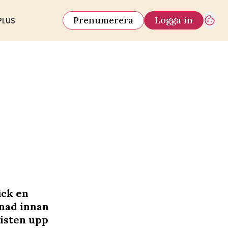
Prenumerera
Logga in
PLUS
ick en
ånad innan
tisten upp