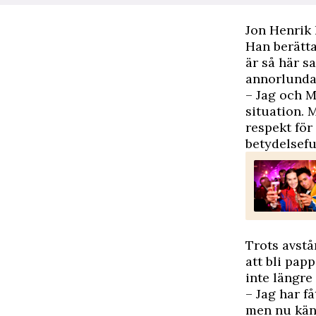
Jon Henrik 
Han berätta
är så här s
annorlunda
– Jag och Ma
situation. 
respekt för
betydelsefu
Trots avstå
att bli pap
inte längre 
– Jag har f
men nu känn