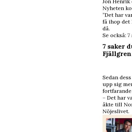
J
on Henrik
Nyheten kom
”Det har va
få ihop det 
då.
Se också: 7
7 saker 
Fjällgren
Sedan dess 
upp sig mer
fortfarande
– Det har v
åkte till N
Nöjeslivet
.