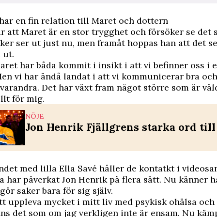
har en fin relation till Maret och dottern
r att Maret är en stor trygghet och försöker se det 
aker ser ut just nu, men framåt hoppas han att det s
 ut.
ret har båda kommit i insikt i att vi befinner oss i 
Men vi har ändå landat i att vi kommunicerar bra oc
 varandra. Det har växt fram något större som är väl
llt för mig.
NÖJE
Jon Henrik Fjällgrens starka ord til
ndet med lilla Ella Savé håller de kontatkt i videosa
pa har påverkat Jon Henrik på flera sätt. Nu känner h
gör saker bara för sig själv.
ått uppleva mycket i mitt liv med psykisk ohälsa oc
s det som om jag verkligen inte är ensam. Nu kämp