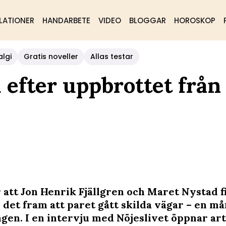
LATIONER
HANDARBETE
VIDEO
BLOGGAR
HOROSKOP
algi
Gratis noveller
Allas testar
 efter uppbrottet från
r att Jon Henrik Fjällgren och Maret Nystad f
 det fram att paret gått skilda vägar – en m
ngen. I en intervju med Nöjeslivet öppnar ar