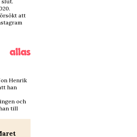
slut.
020.
örsökt att
Instagram
Jon Henrik
att han
ningen och
han till
Maret