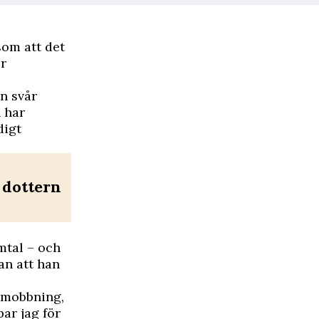
som att det
er
en svår
h har
digt
l dottern
mtal – och
an att han
h mobbning,
ar jag för