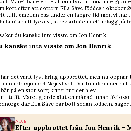
 och Maret
hade en relation i fyra år
innan de gjorde 
 kort efter att dottern Ella Sáve föddes i oktober 2
rit tufft emellan oss under en längre tid men vi har f
hela utan att lyckas”, skrev artisten i ett inlägg på 
 saker du kanske inte visste om Jon Henrik
du kanske inte visste om Jon Henrik
har det varit tyst kring uppbrottet, men nu öppnar 
 i en intervju med Nöjeslivet. Där framkommer det 
 bär på en stor sorg kring hur det blev.
arit tufft. Maret gjorde slut en månad innan förloss
ordnorge där Ella Sáve har bott sedan födseln,
säger 
NÖJE
Efter uppbrottet från Jon Henrik – 