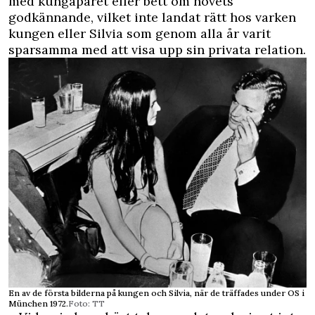
med kungaparet eller bett om hovets
godkännande, vilket inte landat rätt hos varken
kungen eller Silvia som genom alla år varit
sparsamma med att visa upp sin privata relation.
En av de första bilderna på kungen och Silvia, när de träffades under OS i
München 1972.
Foto: TT