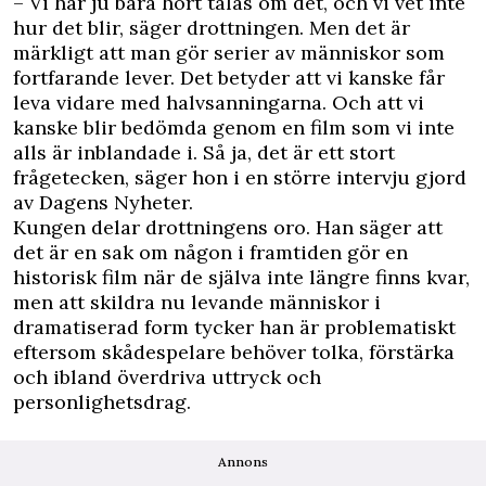
– Vi har ju bara hört talas om det, och vi vet inte
hur det blir, säger drottningen. Men det är
märkligt att man gör serier av människor som
fortfarande lever. Det betyder att vi kanske får
leva vidare med halvsanningarna. Och att vi
kanske blir bedömda genom en film som vi inte
alls är inblandade i. Så ja, det är ett stort
frågetecken, säger hon i en större intervju gjord
av
Dagens Nyheter
.
Kungen delar drottningens oro. Han säger att
det är en sak om någon i framtiden gör en
historisk film när de själva inte längre finns kvar,
men att skildra nu levande människor i
dramatiserad form tycker han är problematiskt
eftersom skådespelare behöver tolka, förstärka
och ibland överdriva uttryck och
personlighetsdrag.
Annons