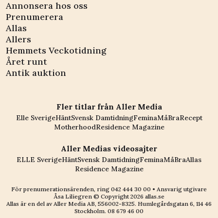
Annonsera hos oss
Prenumerera
Allas
Allers
Hemmets Veckotidning
Året runt
Antik auktion
Fler titlar från Aller Media
Elle Sverige
Hänt
Svensk Damtidning
Femina
MåBra
Recept
Motherhood
Residence Magazine
Aller Medias videosajter
ELLE Sverige
Hänt
Svensk Damtidning
Femina
MåBra
Allas
Residence Magazine
För prenumerationsärenden, ring
042 444 30 00
• Ansvarig utgivare
Åsa Liliegren © Copyright
2026
allas.se
Allas är en del av
Aller Media AB, 556002-8325
. Humlegårdsgatan 6, 114 46
Stockholm.
08 679 46 00