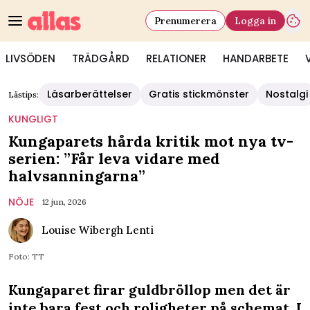
Prenumerera
Logga in
LIVSÖDEN
TRÄDGÅRD
RELATIONER
HANDARBETE
Läsarberättelser
Gratis stickmönster
Nostalgi
Lästips:
KUNGLIGT
Kungaparets hårda kritik mot nya tv-
serien: ”Får leva vidare med
halvsanningarna”
NÖJE
12 jun, 2026
Louise Wibergh Lenti
Foto: TT
Kungaparet firar guldbröllop men det är
inte bara fest och roligheter på schemat. I