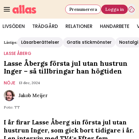
Prenumerera
Logga in
LIVSÖDEN
TRÄDGÅRD
RELATIONER
HANDARBETE
Läsarberättelser
Gratis stickmönster
Nostalgi
Lästips:
LASSE ÅBERG
Lasse Åbergs första jul utan hustrun
Inger – så tillbringar han högtiden
NÖJE
13 dec, 2024
Jakob Meijer
Foto: TT
I år firar Lasse Åberg sin första jul utan
hustrun Inger, som gick bort tidigare i år.
I en intervju med TV4:s Efter fem