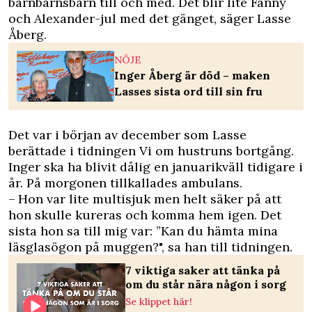
barnbarnsbarn till och med. Det blir lite Fanny
och Alexander-jul med det gänget, säger Lasse
Åberg.
NÖJE
Inger Åberg är död – maken
Lasses sista ord till sin fru
Det var i början av december som Lasse
berättade i tidningen Vi om hustruns bortgång.
Inger ska ha blivit dålig en januarikväll tidigare i
år. På morgonen tillkallades ambulans.
– Hon var lite multisjuk men helt säker på att
hon skulle kureras och komma hem igen. Det
sista hon sa till mig var: ”Kan du hämta mina
läsglasögon på muggen?", sa han till tidningen.
7 viktiga saker att tänka på
om du står nära någon i sorg
Se klippet här!