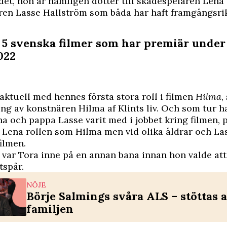
odet, hon är nämligen dotter till skådespelaren Lena
ren Lasse Hallström som båda har haft framgångsri
: 5 svenska filmer som har premiär under
022
aktuell med hennes första stora roll i filmen
Hilma
,
ng av konstnären Hilma af Klints liv. Och som tur h
och pappa Lasse varit med i jobbet kring filmen, 
 Lena rollen som Hilma men vid olika åldrar och La
filmen.
 var Tora inne på en annan bana innan hon valde att 
spår.
NÖJE
Börje Salmings svåra ALS – stöttas 
familjen