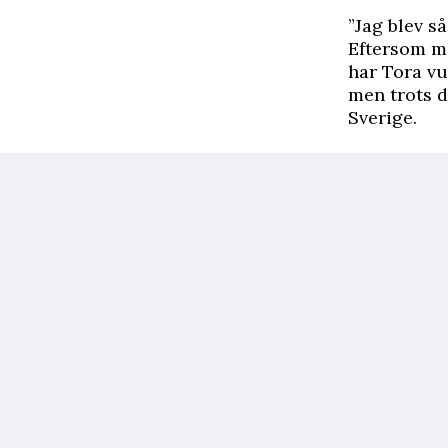
”Jag blev s
Eftersom m
har Tora vu
men trots d
Sverige.