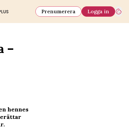
Prenumerera
Logga in
PLUS
a –
en hennes
berättar
r.