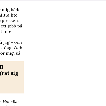
r mig både
ltid lite
xpressen
.
 ett jobb på
t inte
så jag – och
ta dag. Och
för mig, så
ll
grat sig
en
Hachiko –