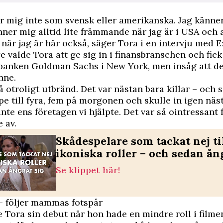
r mig inte som svensk eller amerikanska. Jag känne
nner mig alltid lite främmande när jag är i USA och al
är jag är här också, säger Tora i en intervju med
E
ge valde Tora att ge sig in i finansbranschen och fick
banken Goldman Sachs i New York, men insåg att de
nne.
å otroligt utbränd. Det var nästan bara killar – och 
e till fyra, fem på morgonen och skulle in igen näs
inte ens företagen vi hjälpte. Det var så ointressant 
 av.
Skådespelare som tackat nej ti
ikoniska roller – och sedan ån
Se klippet här!
– följer mammas fotspår
 Tora sin debut när hon hade en mindre roll i film