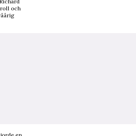
 Richard
 roll och
våårig
gjorde en