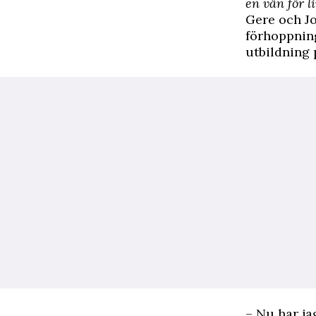
en vän för l
Gere och Jo
förhoppning
utbildning 
– Nu har ja