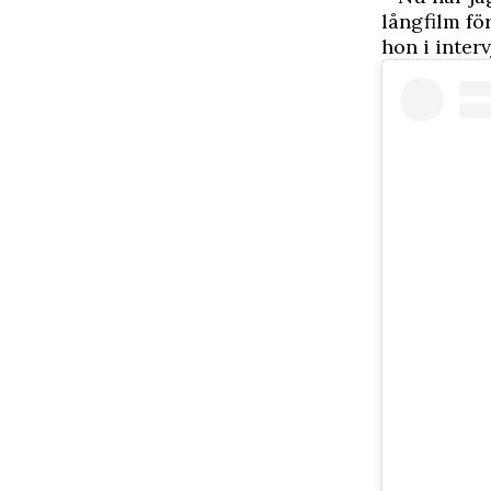
långfilm fö
hon i interv