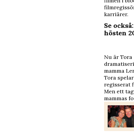
filmen i bl
filmregissö
karriärer.
Se också
hösten 2
Nu är Tora 
dramatiseri
mamma Lena 
Tora spelar
regisserat 
Men ett tag
mammas fot