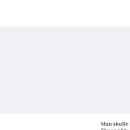
M
an skulle