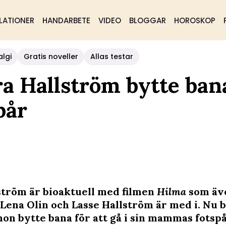
LATIONER
HANDARBETE
VIDEO
BLOGGAR
HOROSKOP
algi
Gratis noveller
Allas testar
ra Hallström bytte ban
pår
ström är bioaktuell med filmen
Hilma
som äv
 Lena Olin och Lasse Hallström är med i. Nu 
hon bytte bana för att gå i sin mammas fotspå