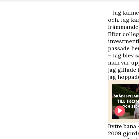
– Jag känne
och. Jag kä
främmande n
Efter colle
investment
passade he
– Jag blev s
man var upp
jag gillade 
jag hoppade
Bytte bana 
2009 gjorde