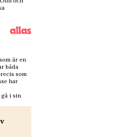
 Olin och
ka
 som är en
ar båda
precis som
sse har
gå i sin
av