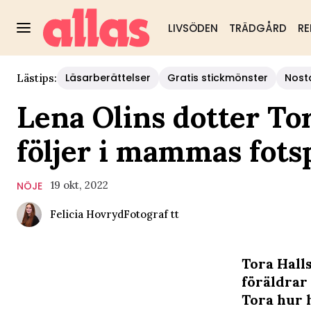
LIVSÖDEN
TRÄDGÅRD
RE
Läsarberättelser
Gratis stickmönster
Nost
Lästips:
Lena Olins dotter To
följer i mammas fots
19 okt, 2022
NÖJE
Felicia Hovryd
Fotograf
tt
Tora Hall
föräldrar
Tora hur 