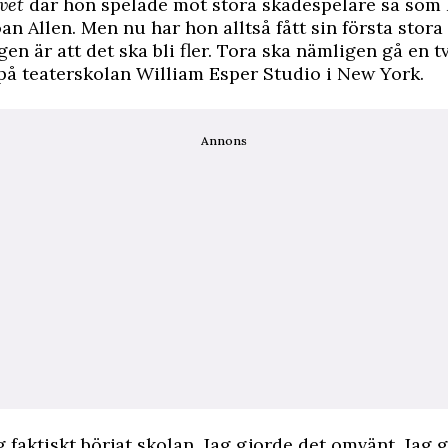
ivet
där hon spelade mot stora skådespelare så som
an Allen. Men nu har hon alltså fått sin första stora
en är att det ska bli fler. Tora ska nämligen gå en t
på teaterskolan William Esper Studio i New York.
Annons
g faktiskt börjat skolan. Jag gjorde det omvänt. Jag 