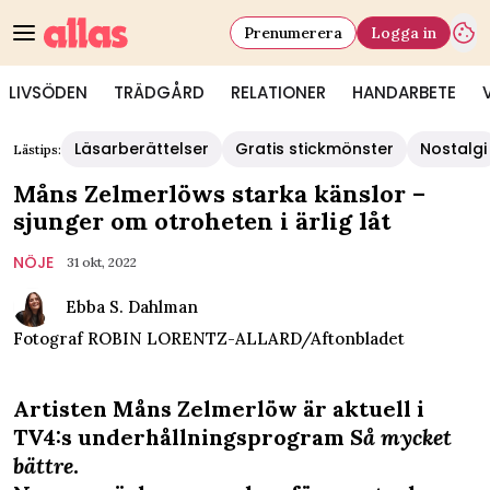
Prenumerera
Logga in
LIVSÖDEN
TRÄDGÅRD
RELATIONER
HANDARBETE
Läsarberättelser
Gratis stickmönster
Nostalgi
Lästips:
Måns Zelmerlöws starka känslor –
sjunger om otroheten i ärlig låt
NÖJE
31 okt, 2022
Ebba S. Dahlman
Fotograf
ROBIN LORENTZ-ALLARD/Aftonbladet
Artisten Måns Zelmerlöw är aktuell i
TV4:s underhållningsprogram
Så mycket
bättre
.