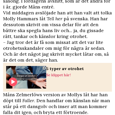
säsong. I lördagens avsnitt, som är det andra för
i år, gjorde Måns entré.
Vid middagen avslöjade han att han valt att tolka
Molly Hammars låt
Tell her
på svenska. Han har
dessutom skrivit om vissa delar för att den
bättre ska spegla hans liv och... ja, du gissade
rätt, tankar och känslor kring otrohet.
– Jag tror det är få som missat att det var lite
otrohetsskandaler om mig för några år sedan.
Och är det något jag skrivit mycket låtar om, så
är det om det, säger han.
5 typer av otrohet
Se klippet här!
Måns Zelmerlöws version av Mollys låt har han
döpt till
Faller
. Den handlar om känslan när man
står på ett dansgolv och inser att man kommer
falla dit igen, och bryta ett förtroende.