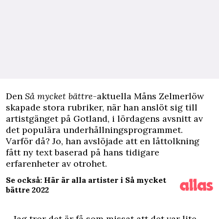
D
en
Så mycket bättre
-aktuella Måns Zelmerlöw
skapade stora rubriker, när han anslöt sig till
artistgänget på Gotland, i lördagens avsnitt av
det populära underhållningsprogrammet.
Varför då? Jo, han avslöjade att en låttolkning
fått ny text baserad på hans tidigare
erfarenheter av otrohet.
Se också: Här är alla artister i Så mycket
bättre 2022
– Jag tror det är få som missat att det var lite