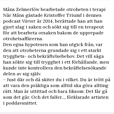
Måns Zelmerlöw bearbetade otroheten i terapi
När Måns gästade Kristoffer Triumf i dennes
podcast
Värvet
år 2014, berättade han att han
gjort slag i saken och sökt sig till en terapeut
för att bearbeta orsaken bakom de upprepade
otrohetsaffärerna.
Den egna hypotesen som han utgick från, var
den att otroheterna grundade sig i ett starkt
trygghets- och bekräftelsebehov. Det vill säga
han sökte sig till trygghet i ett förhållande, men
kunde inte kontrollera den bekräftelsesökande
delen av sig själv.
– Just där och då skiter du i vilket. Du är trött på
att vara den präktiga som alltid ska göra allting
rätt. Man är uttittad och bara liksom: Det får gå
som det går. Och det faller..., förklarade artisten
i poddavsnittet.