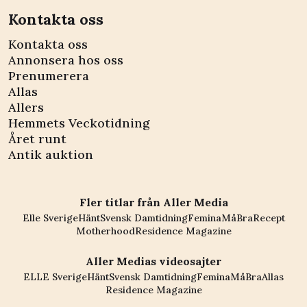
Kontakta oss
Kontakta oss
Annonsera hos oss
Prenumerera
Allas
Allers
Hemmets Veckotidning
Året runt
Antik auktion
Fler titlar från Aller Media
Elle Sverige
Hänt
Svensk Damtidning
Femina
MåBra
Recept
Motherhood
Residence Magazine
Aller Medias videosajter
ELLE Sverige
Hänt
Svensk Damtidning
Femina
MåBra
Allas
Residence Magazine