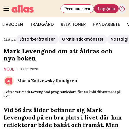
Prenumerera
Logga in
LIVSÖDEN
TRÄDGÅRD
RELATIONER
HANDARBETE
Läsarberättelser
Gratis stickmönster
Nostalgi
Lästips:
Mark Levengood om att åldras och
nya boken
NÖJE
30 sep, 2020
Maria Zaitzewsky Rundgren
I våras var Mark Levengood programledare för
En kväll tillsammans
på
SVT.
Vid 56 års ålder befinner sig Mark
Levengood på en bra plats i livet där han
reflekterar både bakåt och framåt. Men