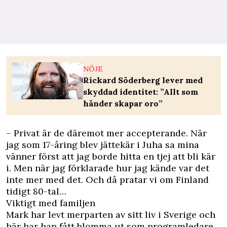
NÖJE
Rickard Söderberg lever med
skyddad identitet: ”Allt som
händer skapar oro”
– Privat är de däremot mer accepterande. När
jag som 17-åring blev jättekär i Juha sa mina
vänner först att jag borde hitta en tjej att bli kär
i. Men när jag förklarade hur jag kände var det
inte mer med det. Och då pratar vi om Finland
tidigt 80-tal…
Viktigt med familjen
Mark har levt merparten av sitt liv i Sverige och
här har han fått blomma ut som programledare