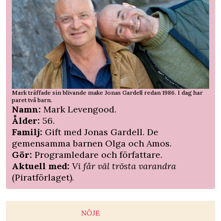
Mark träffade sin blivande make Jonas Gardell redan 1986. I dag har
paret två barn.
Namn:
Mark Levengood.
Ålder:
56.
Familj:
Gift med Jonas Gardell. De
gemensamma barnen Olga och Amos.
Gör:
Programledare och författare.
Aktuell med:
Vi får väl trösta varandra
(Piratförlaget).
NÖJE