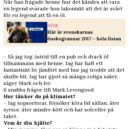
När han frågade henne hur det kändes att vara
en legend svarade hon lakoniskt att det är svårt
för en legend att få en öl.
NÖJE
Här är svenskarnas
önskegrannar 2017 – hela listan
– Så jag tog Astrid till en pub och drack öl
tillsammans med henne. Jag har haft ett
fantastiskt liv jämfört med hur jag trodde att det
skulle bli. Jag har gjort så många roliga saker,
säger Mark och ler.
6 snabba frågor till Mark Levengood
Hur tänker du på klimatet?
– Jag sopsorterar, försöker köra bil sällan, äter
syrsor, äter mindre kött och har solceller på
taket.
Vem är din hjälte?