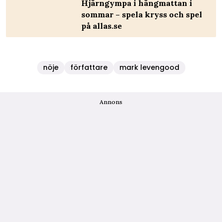
Hjärngympa i hängmattan i
sommar – spela kryss och spel
på allas.se
nöje
författare
mark levengood
Annons