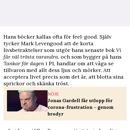
H
ans böcker kallas ofta för feel-good. Själv
tycker Mark Levengood att de korta
livsbetraktelser som utgör hans senaste bok
Vi
får väl trösta varandra
, och som bygger på hans
Tankar för dagen
i P1, handlar om att våga se
tillvaron med allt dess ljus och mörker. Att
acceptera livet precis som det är, att blotta sina
sprickor och skänka tröst.
NÖJE
Jonas Gardell får utlopp för
corona-frustration – genom
brodyr