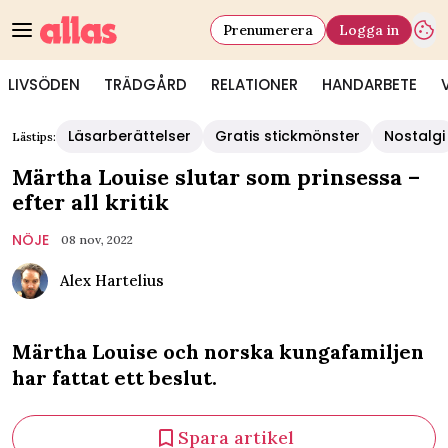
Prenumerera
Logga in
LIVSÖDEN
TRÄDGÅRD
RELATIONER
HANDARBETE
Läsarberättelser
Gratis stickmönster
Nostalgi
Lästips:
Märtha Louise slutar som prinsessa –
efter all kritik
NÖJE
08 nov, 2022
Alex Hartelius
Märtha Louise och norska kungafamiljen
har fattat ett beslut.
Spara artikel