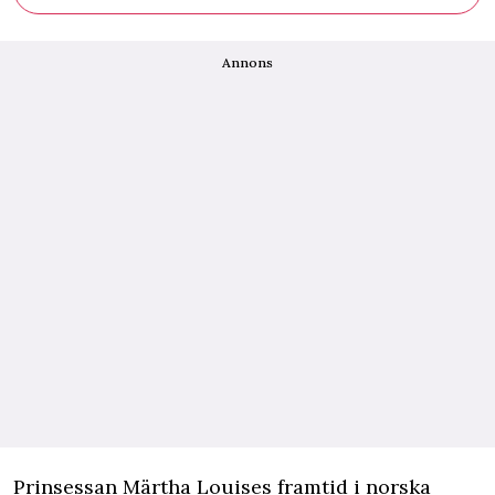
Annons
P
rinsessan Märtha Louises framtid i norska