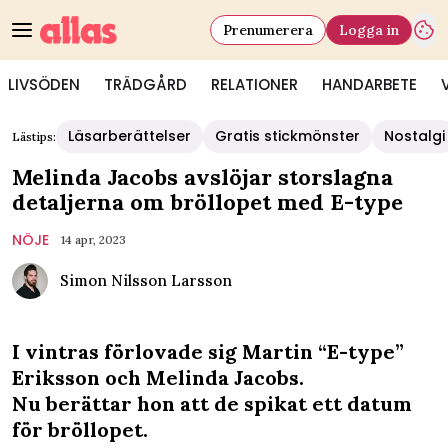
Prenumerera
Logga in
LIVSÖDEN
TRÄDGÅRD
RELATIONER
HANDARBETE
Läsarberättelser
Gratis stickmönster
Nostalgi
Lästips:
Melinda Jacobs avslöjar storslagna
detaljerna om bröllopet med E-type
NÖJE
14 apr, 2023
Simon Nilsson Larsson
I vintras förlovade sig Martin “E-type”
Eriksson och Melinda Jacobs.
Nu berättar hon att de spikat ett datum
för bröllopet.