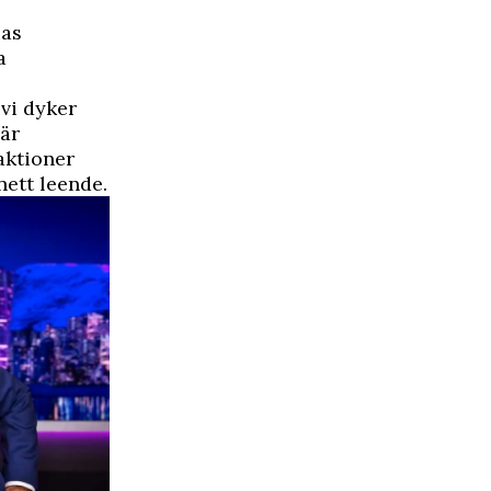
ias
a
 vi dyker
 är
eaktioner
ett leende.