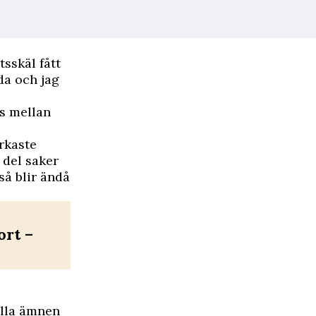
tsskäl fått
dda och jag
s mellan
rkaste
 del saker
så blir ändå
ort –
ella ämnen