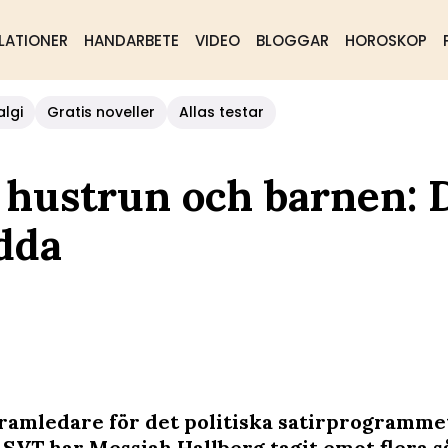
LATIONER
HANDARBETE
VIDEO
BLOGGAR
HOROSKOP
algi
Gratis noveller
Allas testar
 hustrun och barnen: 
ädda
amledare för det politiska satirprogramm
SVT har Messiah Hallberg tagit emot flera s