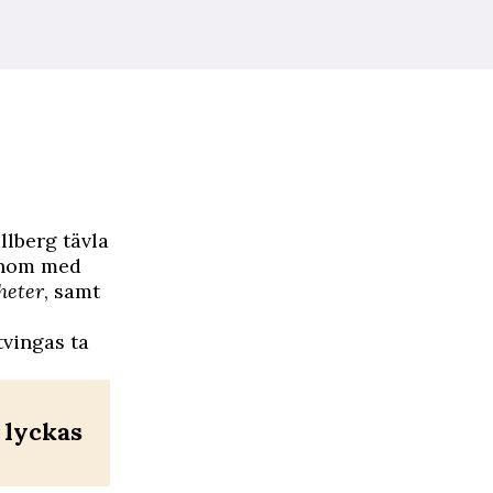
lberg tävla
honom med
heter
, samt
tvingas ta
 lyckas