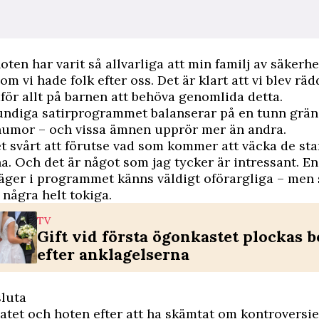
oten har varit så allvarliga att min familj av säkerhe
som vi hade folk efter oss. Det är klart att vi blev rä
för allt på barnen att behöva genomlida detta.
undiga satirprogrammet balanserar på en tunn grän
 humor – och vissa ämnen upprör mer än andra.
et svårt att förutse vad som kommer att väcka de sta
a. Och det är något som jag tycker är intressant. En
säger i programmet känns väldigt oförargliga – men 
 några helt tokiga.
TV
Gift vid första ögonkastet plockas b
efter anklagelserna
sluta
atet och hoten efter att ha skämtat om kontroversi