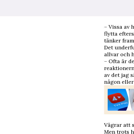
– Vissa av h
flytta efter
tänker fram
Det underf
allvar och
– Ofta är d
reaktionern
av det jag 
någon eller
Vägrar att 
Men trots h