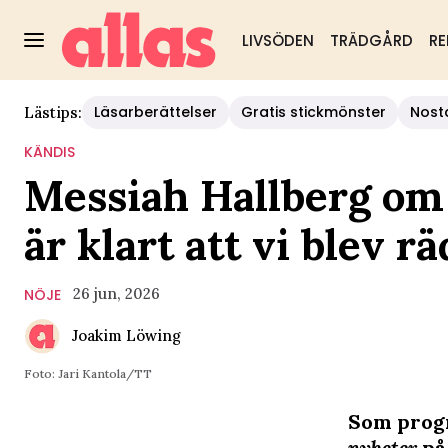
LIVSÖDEN
TRÄDGÅRD
RE
Läsarberättelser
Gratis stickmönster
Nost
Lästips:
KÄNDIS
Messiah Hallberg om
är klart att vi blev r
26 jun, 2026
NÖJE
Joakim Löwing
Foto: Jari Kantola/TT
Som progr
nyheter
på 