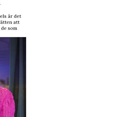
­
els är det
ätten att
t de som