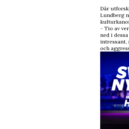
Där utfors
Lundberg n
kulturkano
– Tio av ver
ned i dessa 
intressant,
och aggress