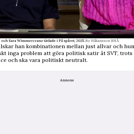
 och Sara Wimmercranz tävlade i På spåret, 2025.
Bo Håkansson BHÅ
skar han kombinationen mellan just allvar och ­hu
skt inga problem att göra politisk satir åt SVT, trots 
ice och ska vara politiskt neutralt.
Annons