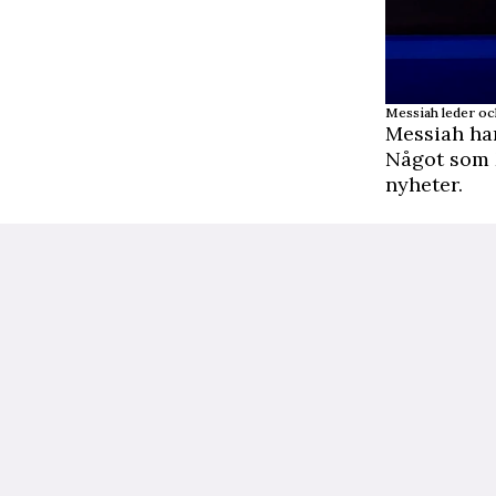
Messiah leder oc
Messiah har
Något som M
nyheter.