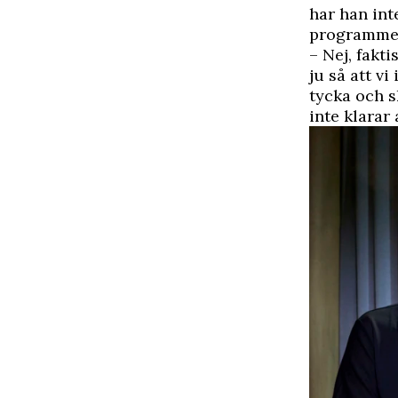
har han int
programme
– Nej, fakt
ju så att v
tycka och s
inte klarar 