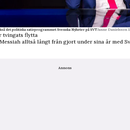
kså det politiska satirprogrammet Svenska Nyheter på SVT
Janne Danielsson 
 tvingats flytta
essiah alltså långt från gjort under sina år med S
Annons