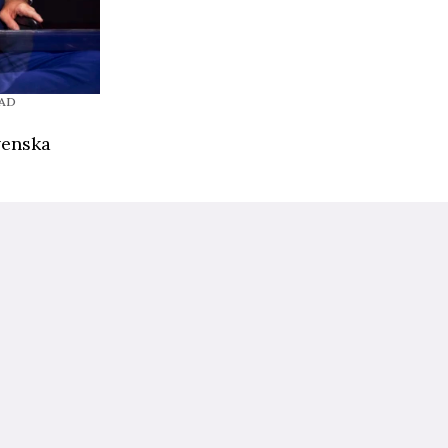
JAD
venska