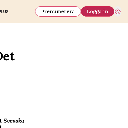
Prenumerera
Logga in
PLUS
Det
et
Svenska
å