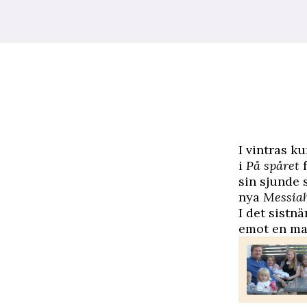
I
vintras ku
i
På spåret
f
sin sjunde 
nya
Messiah
I det sistn
emot en ma