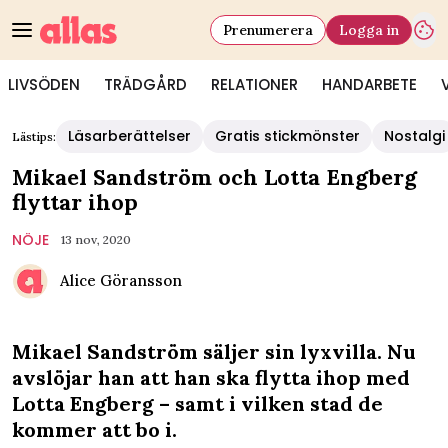
Prenumerera
Logga in
LIVSÖDEN
TRÄDGÅRD
RELATIONER
HANDARBETE
Läsarberättelser
Gratis stickmönster
Nostalgi
Lästips:
Mikael Sandström och Lotta Engberg
flyttar ihop
NÖJE
13 nov, 2020
Alice Göransson
Mikael Sandström säljer sin lyxvilla. Nu
avslöjar han att han ska flytta ihop med
Lotta Engberg – samt i vilken stad de
kommer att bo i.