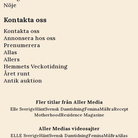
Nöje
Kontakta oss
Kontakta oss
Annonsera hos oss
Prenumerera
Allas
Allers
Hemmets Veckotidning
Året runt
Antik auktion
Fler titlar från Aller Media
Elle Sverige
Hänt
Svensk Damtidning
Femina
MåBra
Recept
Motherhood
Residence Magazine
Aller Medias videosajter
ELLE Sverige
Hänt
Svensk Damtidning
Femina
MåBra
Allas