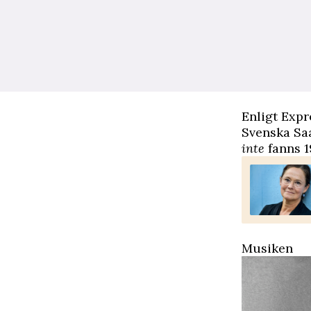
Enligt Exp
Svenska Saa
inte
fanns 1
Musiken