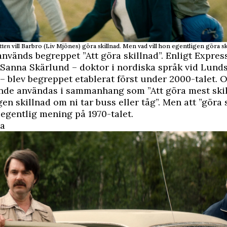
tten
vill Barbro (Liv Mjönes) göra skillnad. Men vad vill hon egentligen göra sk
 används begreppet ”Att göra skillnad”. Enligt
Expres
Sanna Skärlund – doktor i nordiska språk vid Lund
 – blev begreppet etablerat först under 2000-talet. 
nde användas i sammanhang som ”Att göra mest skil
gen skillnad om ni tar buss eller tåg”. Men att ”göra 
egentlig mening på 1970-talet.
na