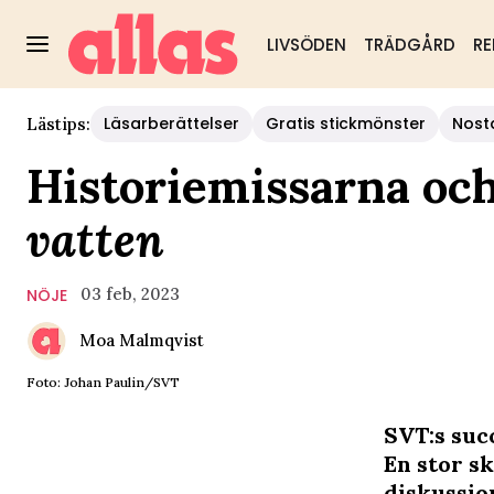
LIVSÖDEN
TRÄDGÅRD
RE
Läsarberättelser
Gratis stickmönster
Nost
Lästips:
Historiemissarna och
vatten
03 feb, 2023
NÖJE
Moa Malmqvist
Foto: Johan Paulin/SVT
SVT:s suc
En stor sk
diskussio