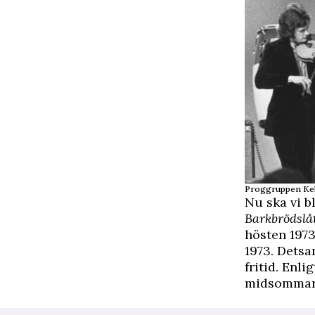
Proggruppen Keb
Nu ska vi bl
Barkbrödslå
hösten 197
1973. Dets
fritid. Enli
midsommar