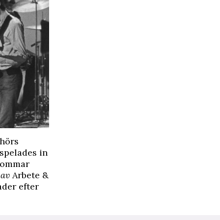
 hörs
spelades in
dsommar
 av
Arbete &
ader efter