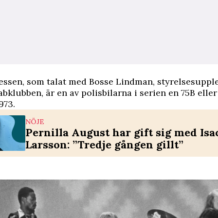
ressen
, som talat med Bosse Lindman, styrelsesupple
bklubben, är en av polisbilarna i serien en 75B elle
973.
NÖJE
Pernilla August har gift sig med Isa
Larsson: ”Tredje gången gillt”