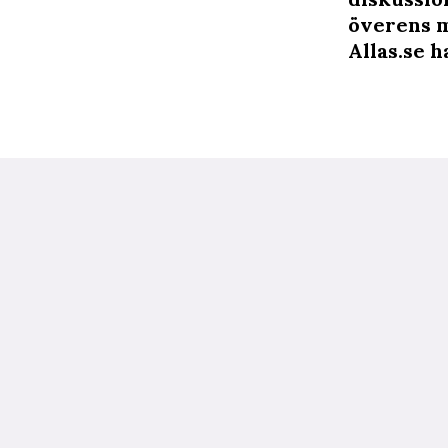
överens m
Allas.se
ha