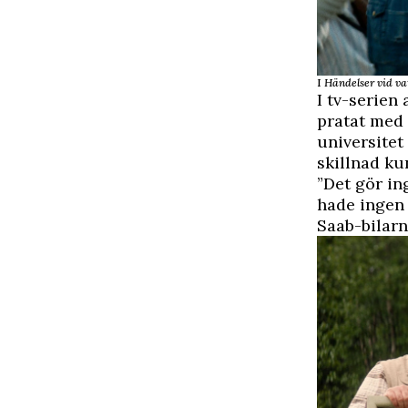
I
Händelser vid va
I tv-serien
pratat med 
universitet
skillnad ku
”Det gör in
hade ingen 
Saab-bilar