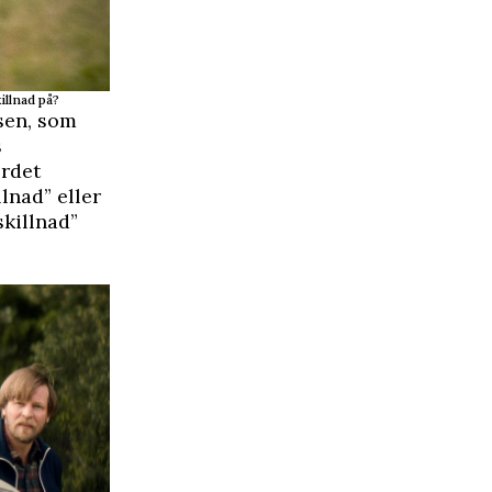
illnad på?
sen
, som
s
Ordet
lnad” eller
skillnad”