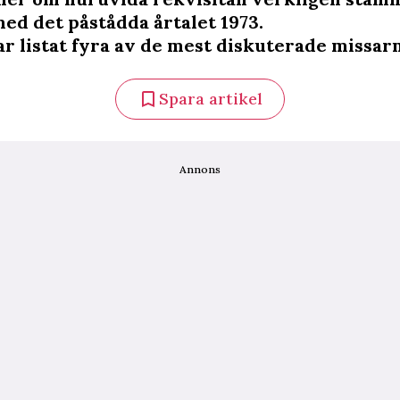
ed det påstådda årtalet 1973.
r listat fyra av de mest diskuterade missarn
Spara artikel
Annons