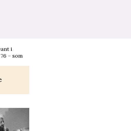
ant i
r 76 – som
c