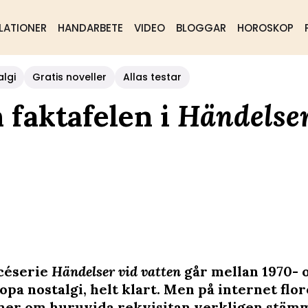
LATIONER
HANDARBETE
VIDEO
BLOGGAR
HOROSKOP
algi
Gratis noveller
Allas testar
 faktafelen i
Händelser
céserie
Händelser vid vatten
går mellan 1970- o
opa nostalgi, helt klart. Men på internet flo
ner om huruvida rekvisitan verkligen stäm