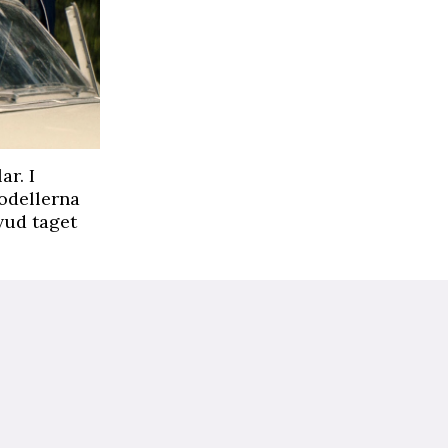
ar. I
odellerna
vud taget