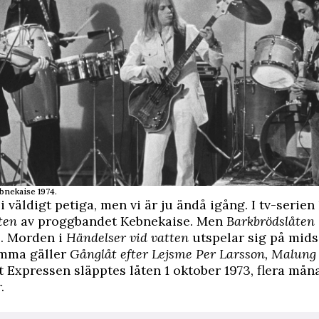
nekaise 1974.
i väldigt petiga, men vi är ju ändå igång. I tv-serien
ten
av proggbandet Kebnekaise. Men
Barkbrödslåten
3. Morden i
Händelser vid vatten
utspelar sig på mi
amma gäller
Gånglåt efter Lejsme Per Larsson, Malung
gt
Expressen
släpptes låten 1 oktober 1973, flera mån
.