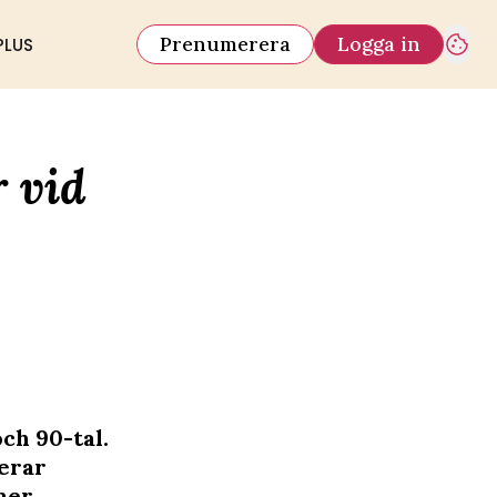
Prenumerera
Logga in
PLUS
 vid
ch 90-tal.
rerar
mer