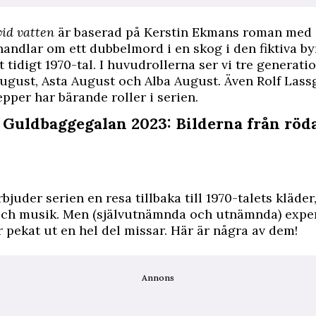
id vatten
är baserad på Kerstin Ekmans roman me
andlar om ett dubbelmord i en skog i den fiktiva b
t tidigt 1970-tal. I huvudrollerna ser vi tre generat
August, Asta August och Alba August. Även Rolf Las
per har bärande roller i serien.
: Guldbaggegalan 2023: Bilderna från röd
bjuder serien en resa tillbaka till 1970-talets kläder,
och musik. Men (självutnämnda och utnämnda) expe
r pekat ut en hel del missar. Här är några av dem!
Annons