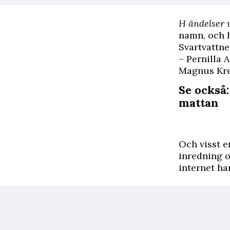
H
ändelser v
namn, och h
Svartvattne
– Pernilla 
Magnus Krep
Se också
mattan
Och visst er
inredning 
internet ha