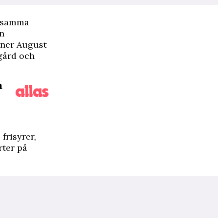
d samma
yn
ioner August
sgård och
a
 frisyrer,
rter på