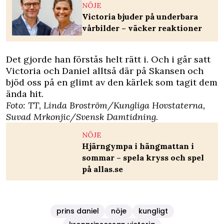
NÖJE
Victoria bjuder på underbara
vårbilder – väcker reaktioner
Det gjorde han förstås helt rätt i. Och i går satt
Victoria och Daniel alltså där på Skansen och
bjöd oss på en glimt av den kärlek som tagit dem
ända hit.
Foto: TT, Linda Broström/Kungliga Hovstaterna,
Suvad Mrkonjic/Svensk Damtidning.
NÖJE
Hjärngympa i hängmattan i
sommar – spela kryss och spel
på allas.se
prins daniel
nöje
kungligt