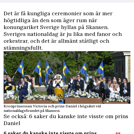
D
et är få kungliga ceremonier som är mer
högtidliga än den som äger rum när
konungariket Sverige hyllas på Skansen.
Sveriges nationaldag är ju lika med fanor och
orkestrar, och det är allmänt ståtligt och
stämningsfullt.
Kronprinsessan Victoria och prins Daniel i högsätet vid
nationaldagsfirandet på Skansen.
Se också: 6 saker du kanske inte visste om prins
Daniel
6 saker du kanske inte visste om prins