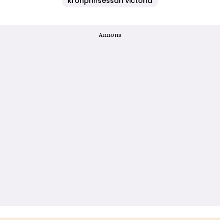
kronprinsessan victoria
Annons