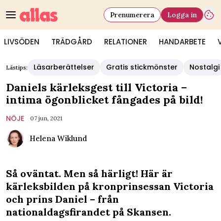
Prenumerera
Logga in
LIVSÖDEN
TRÄDGÅRD
RELATIONER
HANDARBETE
Läsarberättelser
Gratis stickmönster
Nostalgi
Lästips:
Daniels kärleksgest till Victoria –
intima ögonblicket fångades på bild!
NÖJE
07 jun, 2021
Helena Wiklund
Så oväntat. Men så härligt! Här är
kärleksbilden på kronprinsessan Victoria
och prins Daniel – från
nationaldagsfirandet på Skansen.