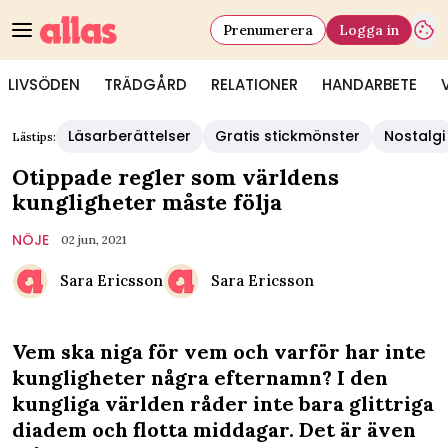
Prenumerera
Logga in
LIVSÖDEN
TRÄDGÅRD
RELATIONER
HANDARBETE
Läsarberättelser
Gratis stickmönster
Nostalgi
Lästips:
Otippade regler som världens
kungligheter måste följa
NÖJE
02 jun, 2021
Sara Ericsson
Sara Ericsson
Vem ska niga för vem och varför har inte
kungligheter några efternamn? I den
kungliga världen råder inte bara glittriga
diadem och flotta middagar. Det är även