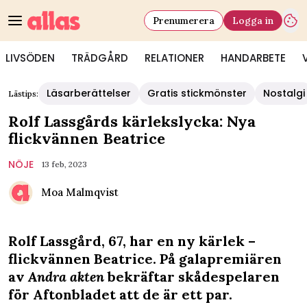
Prenumerera
Logga in
LIVSÖDEN
TRÄDGÅRD
RELATIONER
HANDARBETE
Läsarberättelser
Gratis stickmönster
Nostalgi
Lästips:
Rolf Lassgårds kärlekslycka: Nya
flickvännen Beatrice
NÖJE
13 feb, 2023
Moa Malmqvist
Rolf Lassgård, 67, har en ny kärlek –
flickvännen Beatrice. På galapremiären
av
Andra akten
bekräftar skådespelaren
för
Aftonbladet
att de är ett par.