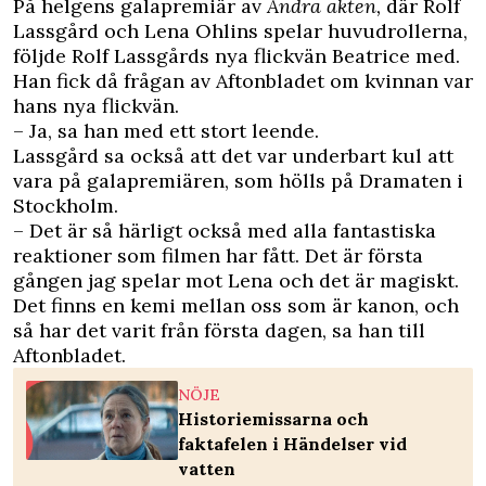
På helgens galapremiär av
Andra akten,
där Rolf
Lassgård och Lena Ohlins spelar huvudrollerna,
följde Rolf Lassgårds nya flickvän Beatrice med.
Han fick då frågan av Aftonbladet om kvinnan var
hans nya flickvän.
– Ja, sa han med ett stort leende.
Lassgård sa också att det var underbart kul att
vara på galapremiären, som hölls på Dramaten i
Stockholm.
– Det är så härligt också med alla fantastiska
reaktioner som filmen har fått. Det är första
gången jag spelar mot Lena och det är magiskt.
Det finns en kemi mellan oss som är kanon, och
så har det varit från första dagen, sa han till
Aftonbladet.
NÖJE
Historiemissarna och
faktafelen i Händelser vid
vatten