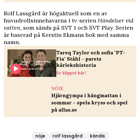
Rolf Lassgård är högaktuell som en av
huvudrollsinnehavarna i tv-serien
Händelser vid
vatten,
som sänds på SVT 1 och SVT Play. Serien
är baserad på Kerstin Ekmans bok med samma
namn.
Tareq Taylor och sofia "PT-
Fia" Ståhl - parets
kärlekshistoria
Se klippet här!
NÖJE
Hjärngympa i hängmattan i
sommar – spela kryss och spel
på allas.se
nöje
rolf lassgård
kändis