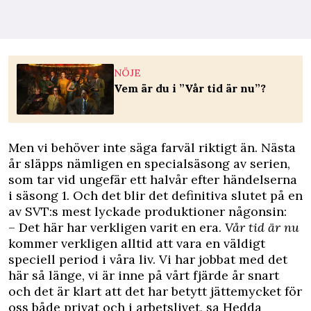
NÖJE
Vem är du i ”Vår tid är nu”?
Men vi behöver inte säga farväl riktigt än. Nästa
år släpps nämligen en specialsäsong av serien,
som tar vid ungefär ett halvår efter händelserna
i säsong 1. Och det blir det definitiva slutet på en
av SVT:s mest lyckade produktioner någonsin:
– Det här har verkligen varit en era.
Vår tid är nu
kommer verkligen alltid att vara en väldigt
speciell period i våra liv. Vi har jobbat med det
här så länge, vi är inne på vårt fjärde år snart
och det är klart att det har betytt jättemycket för
oss både privat och i arbetslivet, sa Hedda