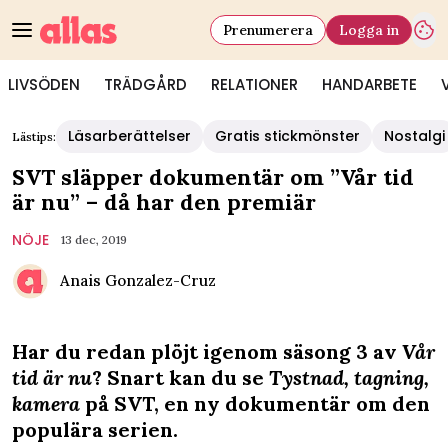
Prenumerera
Logga in
LIVSÖDEN
TRÄDGÅRD
RELATIONER
HANDARBETE
Läsarberättelser
Gratis stickmönster
Nostalgi
Lästips:
SVT släpper dokumentär om ”Vår tid
är nu” – då har den premiär
NÖJE
13 dec, 2019
Anais Gonzalez-Cruz
Har du redan plöjt igenom säsong 3 av
Vår
tid är nu
? Snart kan du se
Tystnad, tagning,
kamera
på SVT, en ny dokumentär om den
populära serien.