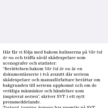
Här får vi följa med bakom kulisserna på
Vår tid
är nu
och träffa såväl skådespelare som
scenografer och statister:
“
Berättelsen bakom
Vår
tid
är
nu
är
en
dokument
är
serie i två avsnitt d
är
seriens
skådespelare och ma
nu
sförfattare berättar om
bakgrunden till seriens uppkomst och om de
verkliga människor och händelser som
inspirerat serien”, skriver SVT i ett nytt
pressmeddelande.
Tystnad, tagning, kamera
har premiär på SVT