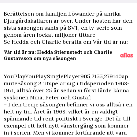
B
erättelsen om familjen Löwander på anrika
Djurgårdskällaren är över. Under hösten har den
sista säsongen sänts på SVT, en tv-serie som
genom åren lockat miljoner tittare.
Se Hedda och Charlie berätta om Vår tid är nu:
Vår tid är nu: Hedda Stiernstedt och Charlie
Gustavsson om nya säsongen
YouPlayYouPlaySinglePlayer905,2155,279140ap
mute
Säsong 3 utspelar sig i tidsperioden 1968-
1971, alltså över 25 år sedan vi först lärde känna
syskonen Nina, Peter och Gustaf:
– I den tredje säsongen befinner vi oss alltså i en
helt ny tid. Året är 1968, vilket är en väldigt
spännande tid rent politiskt i Sverige. Det är till
exempel ett helt nytt vänstergäng som kommer
in i serien. Men vi kommer fortfarande att vara