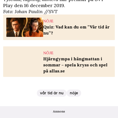
Play den 16 december 2019.
Foto:
Johan Paulin
/
/
SVT
NÖJE
Quiz: Vad kan du om ”Vår tid är
nu”?
NÖJE
Hjärngympa i hängmattan i
sommar – spela kryss och spel
på allas.se
vår tid är nu
nöje
Annons