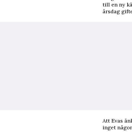
till en ny 
årsdag gift
Att Evas än
inget någon