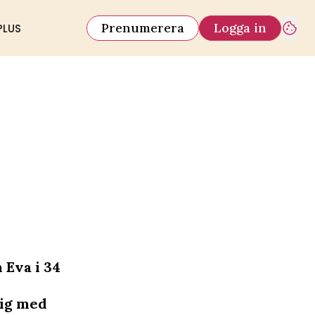
Prenumerera
Logga in
PLUS
 Eva i 34
sig med