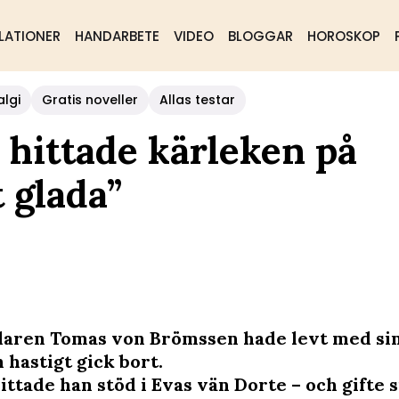
LATIONER
HANDARBETE
VIDEO
BLOGGAR
HOROSKOP
algi
Gratis noveller
Allas testar
hittade kärleken på
t glada”
aren Tomas von Brömssen hade levt med sin
 hastigt gick bort.
ittade han stöd i Evas vän Dorte – och gifte 