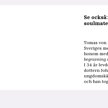
Se också:
soulmate
Tomas von B
Sveriges me
honom me
begravning 
I 34 år le
dottern Joh
ungdomskärl
och han tog