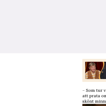
– Som tur v
att prata o
skönt minns