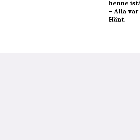
henne istä
– Alla var
Hänt.