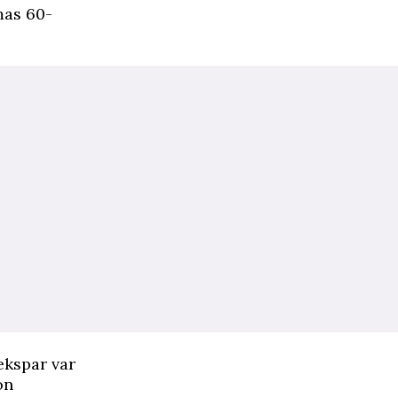
mas 60-
ekspar var
on