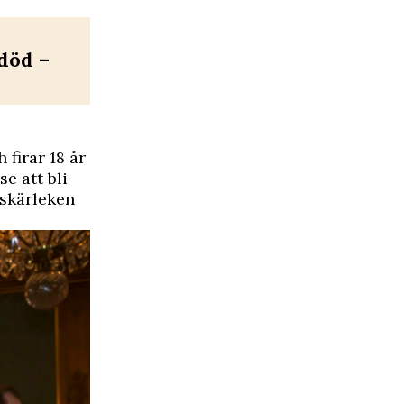
död –
firar 18 år
e att bli
mskärleken