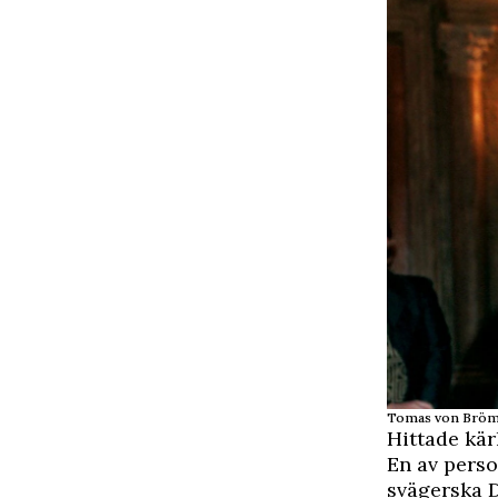
Tomas von Bröms
Hittade kär
En av perso
svägerska 