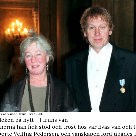
sen med frun Eva 1999.
leken på nytt – i fruns vän
nerna han fick stöd och tröst hos var Evas vän och t
Dorte Velling Pedersen, och vänskapen fördjupades 