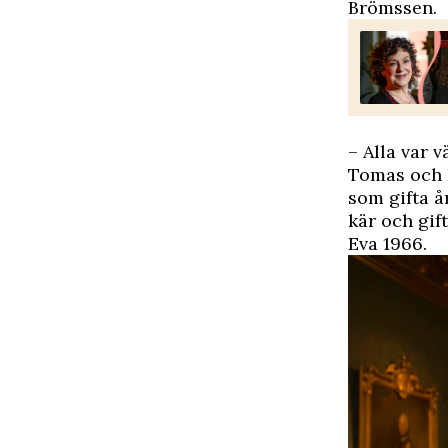
Brömssen.
– Alla var v
Tomas och D
som gifta å
kär och gif
Eva 1966.