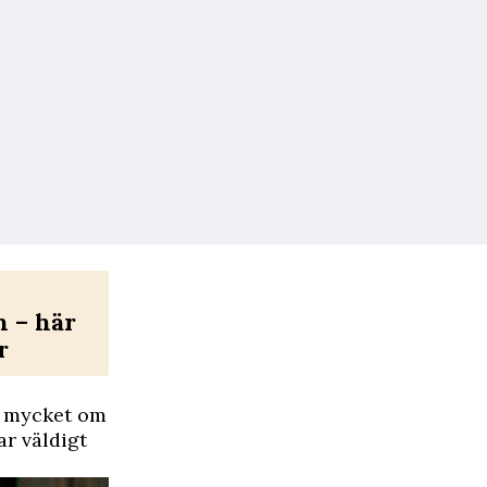
n – här
r
te mycket om
ar väldigt