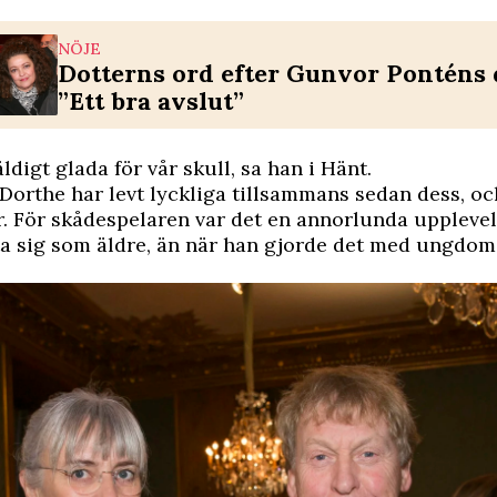
NÖJE
Dotterns ord efter Gunvor Ponténs 
”Ett bra avslut”
äldigt glada för vår skull, sa han i Hänt.
orthe har levt lyckliga tillsammans sedan dess, och 
r. För skådespelaren var det en annorlunda upplevels
ta sig som äldre, än när han gjorde det med ungdo