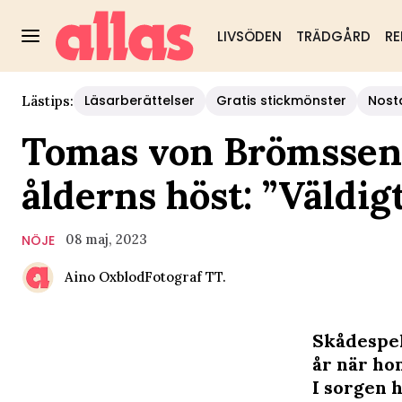
LIVSÖDEN
TRÄDGÅRD
RE
Läsarberättelser
Gratis stickmönster
Nost
Lästips:
Tomas von Brömssen 
ålderns höst: ”Väldig
08 maj, 2023
NÖJE
Aino Oxblod
Fotograf
TT.
Skådespel
år när hon
I sorgen h