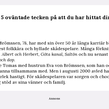
 5 oväntade tecken på att du har hittat di
römssen, 78, har med sin över 50 år långa karriär bl
st folkkära och hyllade skådespelare. Många förkn
d
Albert och Herbert, Göta kanal, Saltön
och nu senas
och dop
.
vde Tomas med hustrun Eva von Brömssen, som han oc
anna tillsammans med. Men i augusti 2000 avled ha
ek hastigt. För skådespelaren var sorgen och choc
 stöd av sina vänner och familj.
Annons