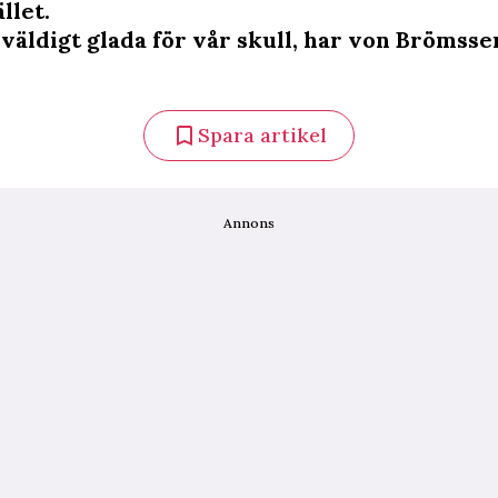
llet.
 väldigt glada för vår skull, har von Brömssen
Spara artikel
Annons