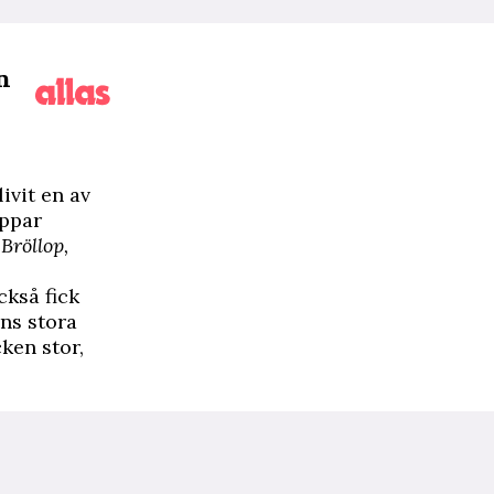
n
ivit en av
ippar
t
Bröllop,
kså fick
ns stora
ken stor,