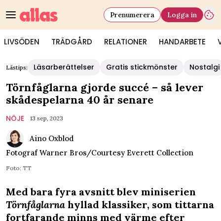
Prenumerera
Logga in
LIVSÖDEN
TRÄDGÅRD
RELATIONER
HANDARBETE
Läsarberättelser
Gratis stickmönster
Nostalgi
Lästips:
Törnfåglarna gjorde succé – så lever
skådespelarna 40 år senare
NÖJE
13 sep, 2023
Aino Oxblod
Fotograf
Warner Bros/Courtesy Everett Collection
Foto: TT
Med bara fyra avsnitt blev miniserien
Törnfåglarna
hyllad klassiker, som tittarna
fortfarande minns med värme efter