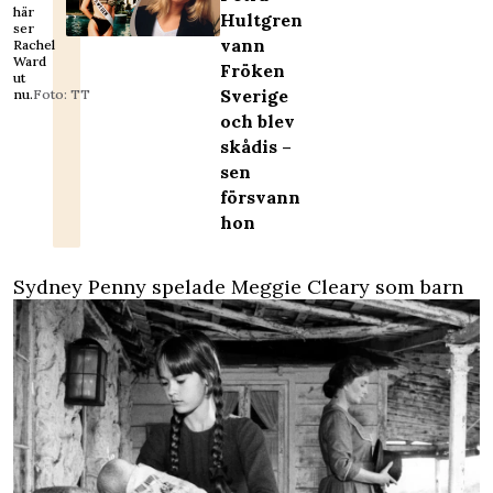
här
Hultgren
ser
vann
Rachel
Ward
Fröken
ut
Sverige
nu.
Foto: TT
och blev
skådis –
sen
försvann
hon
Sydney Penny spelade Meggie Cleary som barn