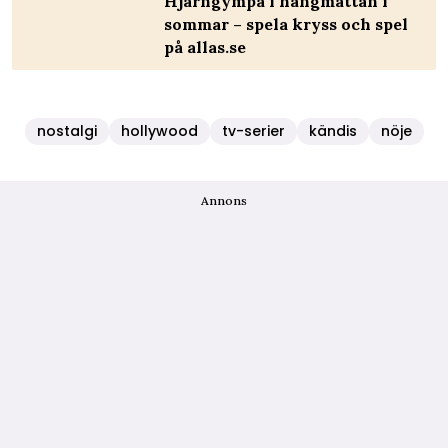
Hjärngympa i hängmattan i
sommar – spela kryss och spel
på allas.se
nostalgi
hollywood
tv-serier
kändis
nöje
Annons