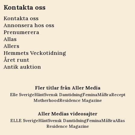
Kontakta oss
Kontakta oss
Annonsera hos oss
Prenumerera
Allas
Allers
Hemmets Veckotidning
Året runt
Antik auktion
Fler titlar från Aller Media
Elle Sverige
Hänt
Svensk Damtidning
Femina
MåBra
Recept
Motherhood
Residence Magazine
Aller Medias videosajter
ELLE Sverige
Hänt
Svensk Damtidning
Femina
MåBra
Allas
Residence Magazine