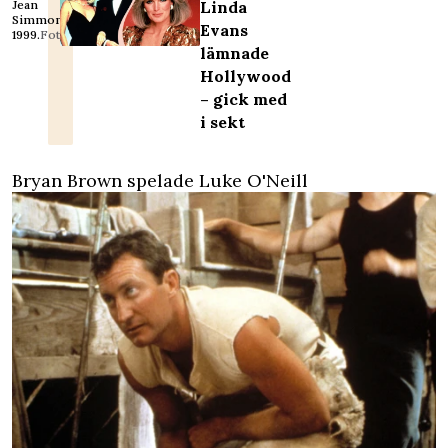
Jean
Linda
Simmons
Evans
1999.
Foto: TT
lämnade
Hollywood
– gick med
i sekt
Bryan Brown spelade Luke O'Neill