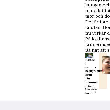
kungen och 
området int
mor och dot
Det är inte
knuten. Hon
nu verkar d
På kvällen
kronprinse
Så fint att
Estelle
i
samma
håruppsättning
som
sin
mamma
– den
klassiska
knuten!