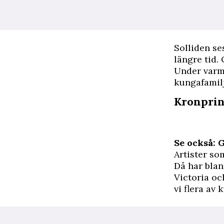
S
olliden se
längre tid.
Under varma
kungafamil
Kronprin
Se också: 
Artister so
Då har blan
Victoria oc
vi flera av 