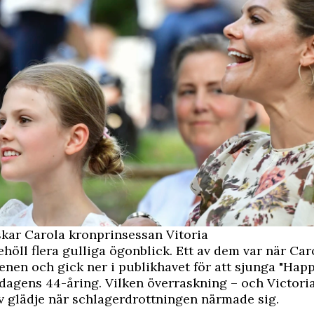
kar Carola kronprinsessan Vitoria
ehöll flera gulliga ögonblick. Ett av dem var när Car
nen och gick ner i publikhavet för att sjunga "Happ
dagens 44-åring. Vilken överraskning – och Victori
 glädje när schlagerdrottningen närmade sig.