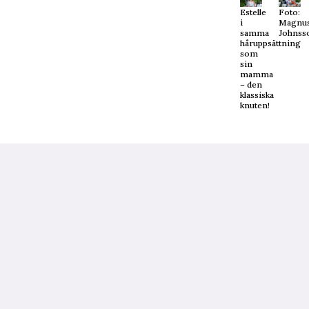
Estelle
Foto:
i
Magnu
samma
Johnss
håruppsättning
som
sin
mamma
– den
klassiska
knuten!