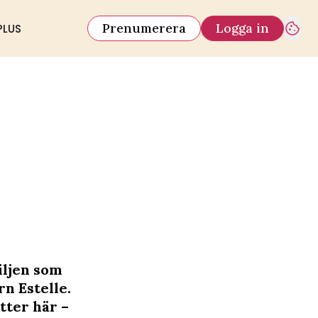
Prenumerera
Logga in
PLUS
iljen som
n Estelle.
tter här –