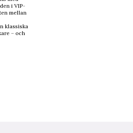
den i VIP-
sten mellan
en klassiska
kare – och