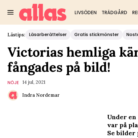
LIVSÖDEN
TRÄDGÅRD
RE
Läsarberättelser
Gratis stickmönster
Nost
Lästips:
Victorias hemliga kä
fångades på bild!
14 jul, 2021
NÖJE
Indra Nordemar
Under en 
var på pl
Se bilder