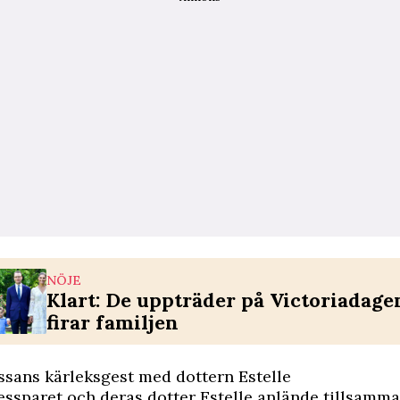
NÖJE
Klart: De uppträder på Victoriadagen
firar familjen
sans kärleksgest med dottern Estelle
essparet och deras dotter Estelle anlände tillsamm