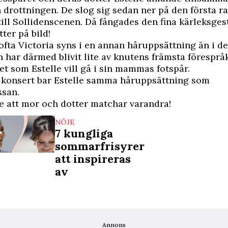
drottningen. De slog sig sedan ner på den första ra
ill Sollidenscenen. Då fångades den fina kärleksge
ter på bild!
 ofta Victoria syns i en annan håruppsättning än i d
 har därmed blivit lite av knutens främsta föresprå
et som Estelle vill gå i sin mammas fotspår.
s konsert bar Estelle samma håruppsättning som
ssan.
 se att mor och dotter matchar varandra!
NÖJE
7 kungliga
sommarfrisyrer
att inspireras
av
Annons