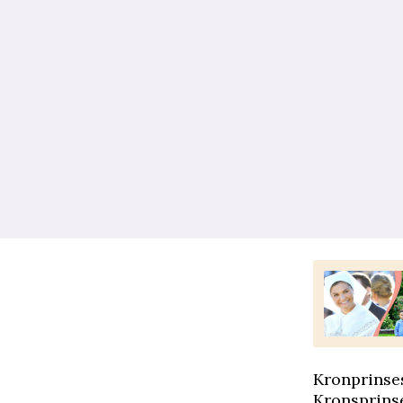
Kronprinses
Kronsprins