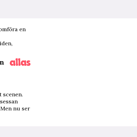
nomföra en
iden,
en
t scenen.
nsessan
. Men nu ser