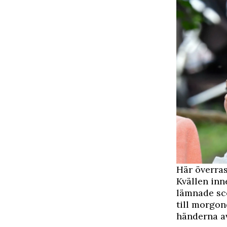
Här överras
Kvällen inn
lämnade sce
till morgon
händerna av