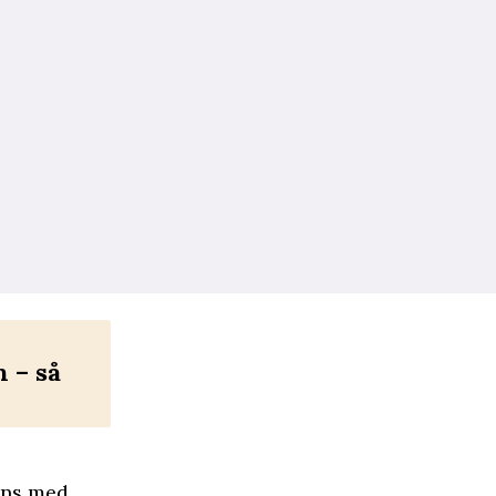
 – så
ans med