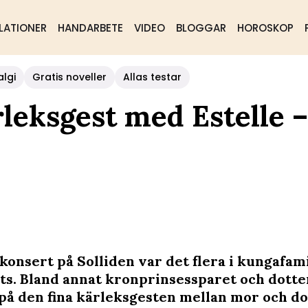
LATIONER
HANDARBETE
VIDEO
BLOGGAR
HOROSKOP
algi
Gratis noveller
Allas testar
rleksgest med Estelle –
konsert på Solliden var det flera i kungafam
ats. Bland annat kronprinsessparet och dotter
 på den fina kärleksgesten mellan mor och do