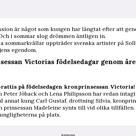
ssion är något som kungen har längtat efter att ge
 Och i sommar slog drömmen äntligen in.
 sommarkvällar uppträder svenska artister på Soll
jens egendom.
sessan Victorias födelsedagar genom år
Grattis på födelsedagen kronprinsessan Victoria!
m Peter Jöback och Lena Philipsson har redan intagi
d annat kung Carl Gustaf, drottning Silvia, kronpri
h prinsessan Madeleine synts till vid olika tillfällen
kungligheterna på plats.
Annons