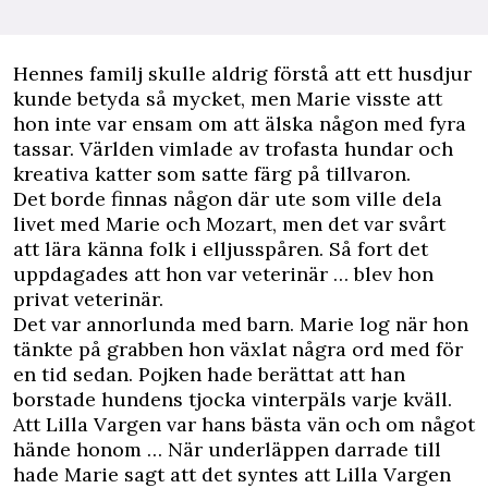
Hennes familj skulle aldrig förstå att ett husdjur
kunde betyda så mycket, men Marie visste att
hon inte var ensam om att älska någon med fyra
tassar. Världen vimlade av trofasta hundar och
kreativa katter som satte färg på tillvaron.
Det borde finnas någon där ute som ville dela
livet med Marie och Mozart, men det var svårt
att lära känna folk i elljusspåren. Så fort det
uppdagades att hon var veterinär … blev hon
privat veterinär.
Det var annorlunda med barn. Marie log när hon
tänkte på grabben hon växlat några ord med för
en tid sedan. Pojken hade berättat att han
borstade hundens tjocka vinterpäls varje kväll.
Att Lilla Vargen var hans bästa vän och om något
hände honom … När underläppen darrade till
hade Marie sagt att det syntes att Lilla Vargen