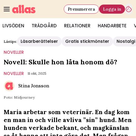
Prenumerera
Logga in
LIVSÖDEN
TRÄDGÅRD
RELATIONER
HANDARBETE
Läsarberättelser
Gratis stickmönster
Nostalgi
Lästips:
NOVELLER
Novell: Skulle hon låta honom dö?
NOVELLER
11 okt, 2025
Stina Jonsson
Foto: Midjourney
Maria arbetar som veterinär. En dag kom
en man in och ville avliva ”sin” hund. Men
hunden verkade bekant, och magkänslan
sa åt henne att inte göra det. Men frågan