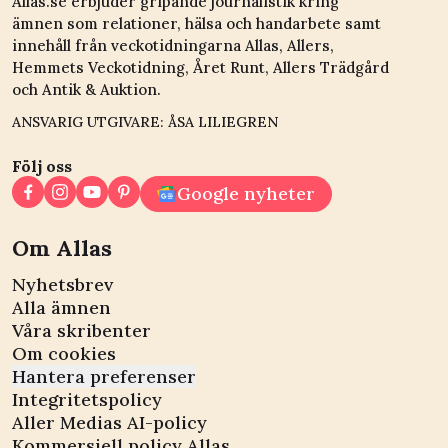
Allas.se erbjuder gripande journalistik kring
ämnen som relationer, hälsa och handarbete samt
innehåll från veckotidningarna Allas, Allers,
Hemmets Veckotidning, Året Runt, Allers Trädgård
och Antik & Auktion.
ANSVARIG UTGIVARE: ÅSA LILIEGREN
Följ oss
Google nyheter
Om Allas
Nyhetsbrev
Alla ämnen
Våra skribenter
Om cookies
Hantera preferenser
Integritetspolicy
Aller Medias AI-policy
Kommersiell policy Allas