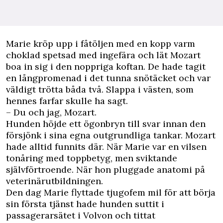
M
arie kröp upp i fåtöljen med en kopp varm
choklad spetsad med ingefära och lät Mozart
boa in sig i den noppriga koftan. De hade tagit
en långpromenad i det tunna snötäcket och var
väldigt trötta båda två. Slappa i västen, som
hennes farfar skulle ha sagt.
– Du och jag, Mozart.
Hunden höjde ett ögonbryn till svar innan den
försjönk i sina egna outgrundliga tankar. Mozart
hade alltid funnits där. När Marie var en vilsen
tonåring med toppbetyg, men sviktande
självförtroende. När hon pluggade anatomi på
veterinärutbildningen.
Den dag Marie flyttade tjugofem mil för att börja
sin första tjänst hade hunden suttit i
passagerarsätet i Volvon och tittat