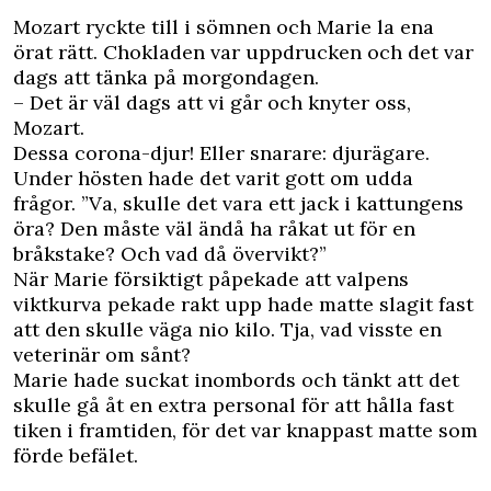
Mozart ryckte till i sömnen och Marie la ena
örat rätt. Chokladen var uppdrucken och det var
dags att tänka på morgondagen.
– Det är väl dags att vi går och knyter oss,
Mozart.
Dessa corona-djur! Eller snarare: djurägare.
Under hösten hade det varit gott om udda
frågor. ”Va, skulle det vara ett jack i kattungens
öra? Den måste väl ändå ha råkat ut för en
bråkstake? Och vad då övervikt?”
När Marie försiktigt påpekade att valpens
viktkurva pekade rakt upp hade matte slagit fast
att den skulle väga nio kilo. Tja, vad visste en
veterinär om sånt?
Marie hade suckat inombords och tänkt att det
skulle gå åt en extra personal för att hålla fast
tiken i framtiden, för det var knappast matte som
förde befälet.