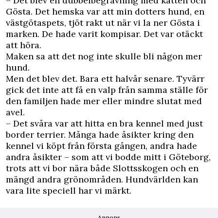
– Det blev en dubbelbegravning med katten och
Gösta. Det hemska var att min dotters hund, en
västgötaspets, tjöt rakt ut när vi la ner Gösta i
marken. De hade varit kompisar. Det var otäckt
att höra.
Maken sa att det nog inte skulle bli någon mer
hund.
Men det blev det. Bara ett halvår senare. Tyvärr
gick det inte att få en valp från samma ställe för
den familjen hade mer eller mindre slutat med
avel.
– Det svåra var att hitta en bra kennel med just
border terrier. Många hade åsikter kring den
kennel vi köpt från första gången, andra hade
andra åsikter – som att vi bodde mitt i Göteborg,
trots att vi bor nära både Slottsskogen och en
mängd andra grönområden. Hundvärlden kan
vara lite speciell har vi märkt.
Annons