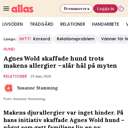
Prenumerera
Logga in
LIVSÖDEN
TRÄDGÅRD
RELATIONER
HANDARBETE
NYTT!
Korsord
Relationsproblem
Vänner för li
Lästips:
HUND
Agnes Wold skaffade hund trots
makens allergier – slår hål på myten
RELATIONER
23 mar, 2026
Susanne Stamming
Foto: Susanne Stamming
Makens djurallergier var inget hinder. På
hans initiativ skaffade Agnes Wold hund –
något som gett familjens liv en ny