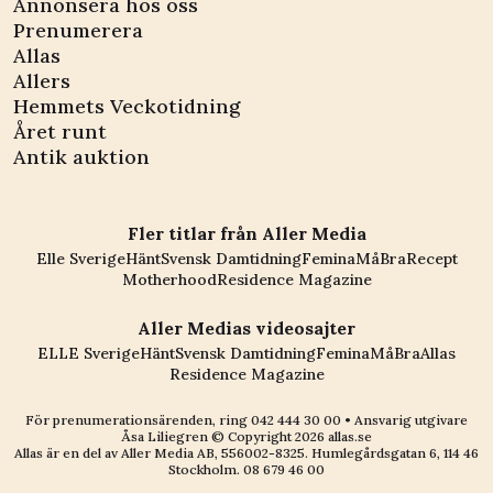
Annonsera hos oss
Prenumerera
Allas
Allers
Hemmets Veckotidning
Året runt
Antik auktion
Fler titlar från Aller Media
Elle Sverige
Hänt
Svensk Damtidning
Femina
MåBra
Recept
Motherhood
Residence Magazine
Aller Medias videosajter
ELLE Sverige
Hänt
Svensk Damtidning
Femina
MåBra
Allas
Residence Magazine
För prenumerationsärenden, ring
042 444 30 00
• Ansvarig utgivare
Åsa Liliegren © Copyright
2026
allas.se
Allas är en del av
Aller Media AB, 556002-8325
. Humlegårdsgatan 6, 114 46
Stockholm.
08 679 46 00