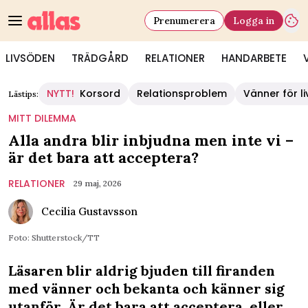
Prenumerera
Logga in
LIVSÖDEN
TRÄDGÅRD
RELATIONER
HANDARBETE
NYTT!
Korsord
Relationsproblem
Vänner för li
Lästips:
MITT DILEMMA
Alla andra blir inbjudna men inte vi –
är det bara att acceptera?
RELATIONER
29 maj, 2026
Cecilia Gustavsson
Foto: Shutterstock/TT
Läsaren blir aldrig bjuden till firanden
med vänner och bekanta och känner sig
utanför. Är det bara att acceptera, eller