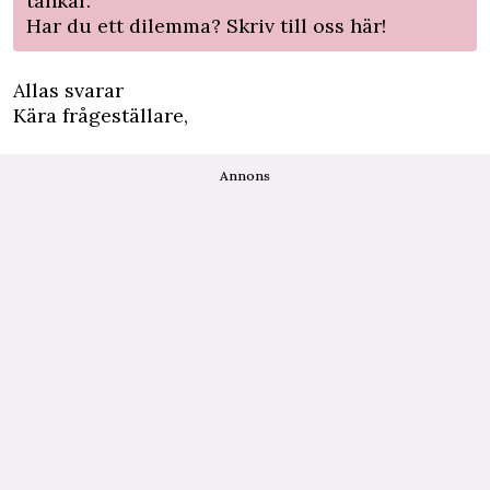
tankar.
Har du ett dilemma?
Skriv till oss här!
Allas svarar
Kära frågeställare,
Annons