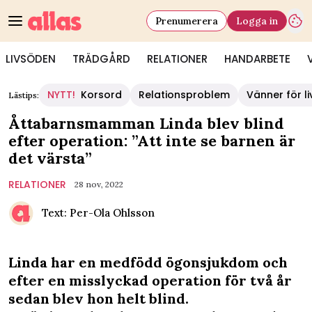
Prenumerera
Logga in
LIVSÖDEN
TRÄDGÅRD
RELATIONER
HANDARBETE
NYTT!
Korsord
Relationsproblem
Vänner för li
Lästips:
Åttabarnsmamman Linda blev blind
efter operation: ”Att inte se barnen är
det värsta”
RELATIONER
28 nov, 2022
Text: Per-Ola Ohlsson
Linda har en medfödd ögonsjukdom och
efter en misslyckad operation för två år
sedan blev hon helt blind.