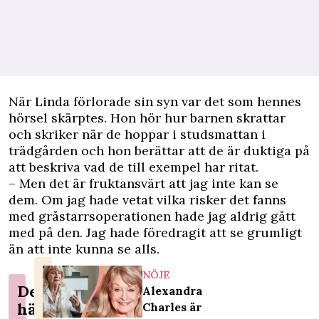
När Linda förlorade sin syn var det som hennes
hörsel skärptes. Hon hör hur barnen skrattar
och skriker när de hoppar i studsmattan i
trädgården och hon berättar att de är duktiga på
att beskriva vad de till exempel har ritat.
– Men det är fruktansvärt att jag inte kan se
dem. Om jag hade vetat vilka risker det fanns
med gråstarrsoperationen hade jag aldrig gått
med på den. Jag hade föredragit att se grumligt
än att inte kunna se alls.
NÖJE
Det
Alexandra
här
Charles är