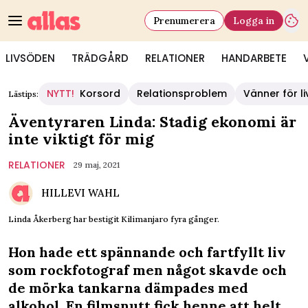
Prenumerera
Logga in
LIVSÖDEN
TRÄDGÅRD
RELATIONER
HANDARBETE
NYTT!
Korsord
Relationsproblem
Vänner för li
Lästips:
Äventyraren Linda: Stadig ekonomi är
inte viktigt för mig
RELATIONER
29 maj, 2021
HILLEVI WAHL
Linda Åkerberg har bestigit Kilimanjaro fyra gånger.
Hon hade ett spännande och fartfyllt liv
som rockfotograf men något skavde och
de mörka tankarna dämpades med
alkohol. En filmsnutt fick henne att helt