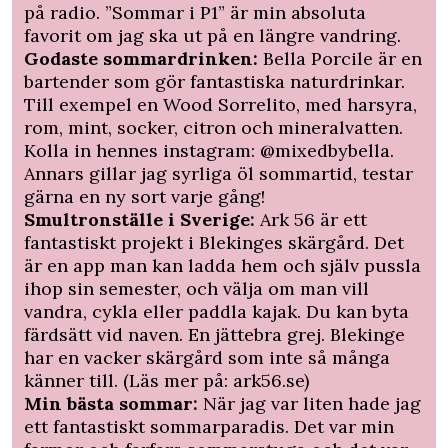
på radio. ”Sommar i P1” är min absoluta
favorit om jag ska ut på en längre vandring.
Godaste sommardrinken:
Bella Porcile är en
bartender som gör fantastiska naturdrinkar.
Till exempel en Wood Sorrelito, med harsyra,
rom, mint, socker, citron och mineralvatten.
Kolla in hennes instagram: @mixedbybella.
Annars gillar jag syrliga öl sommartid, testar
gärna en ny sort varje gång!
Smultronställe i Sverige:
Ark 56 är ett
fantastiskt projekt i Blekinges skärgård. Det
är en app man kan ladda hem och själv pussla
ihop sin semester, och välja om man vill
vandra, cykla eller paddla kajak. Du kan byta
färdsätt vid naven. En jättebra grej. Blekinge
har en vacker skärgård som inte så många
känner till. (Läs mer på:
ark56.se
)
Min bästa sommar:
När jag var liten hade jag
ett fantastiskt sommarparadis. Det var min