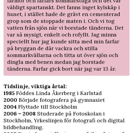
farmor och farfars sommarstuga och det var
väldigt spartanskt. Det fanns inget kylskåp i
huset, i stället hade de grävt en cementerad
grop som de stoppade maten i. Och vi tog
vatten från sjön när vi borstade tänderna. Det
var så mysigt, enkelt och rofyllt. Jag minns
speciellt hur jag kunde sitta med min farfar
på bryggan de där vackra och stilla
sommarkvällarna och titta ut över sjön och
dingla med benen medan jag borstade
tänderna. Farfar gick bort när jag var 13 år.
Tidslinje, viktiga årtal:
1985
Föddes Linda Åkerberg i Karlstad
2000
Började fotografera på gymnasiet
2004
Flyttade till Stockholm
2006 – 2008
Studerade på Fotoskolan i
Stockholm, Yrkeslinjen för fotografi och digital
bildbehandling.