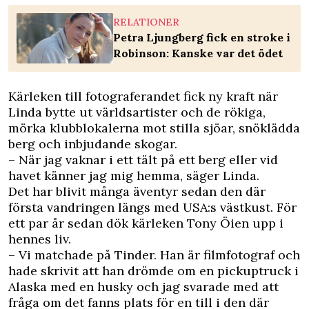
RELATIONER
Petra Ljungberg fick en stroke i
Robinson: Kanske var det ödet
Kärleken till fotograferandet fick ny kraft när
Linda bytte ut världsartister och de rökiga,
mörka klubblokalerna mot stilla sjöar, snöklädda
berg och inbjudande skogar.
– När jag vaknar i ett tält på ett berg eller vid
havet känner jag mig hemma, säger Linda.
Det har blivit många äventyr sedan den där
första vandringen längs med USA:s västkust. För
ett par år sedan dök kärleken Tony Öien upp i
hennes liv.
– Vi matchade på Tinder. Han är filmfotograf och
hade skrivit att han drömde om en pickuptruck i
Alaska med en husky och jag svarade med att
fråga om det fanns plats för en till i den där