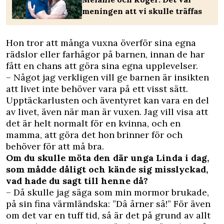
meningen att vi skulle träffas
Hon tror att många vuxna överför sina egna
rädslor eller farhågor på barnen, innan de har
fått en chans att göra sina egna upplevelser.
– Något jag verkligen vill ge barnen är insikten
att livet inte behöver vara på ett visst sätt.
Upptäckarlusten och äventyret kan vara en del
av livet, även när man är vuxen. Jag vill visa att
det är helt normalt för en kvinna, och en
mamma, att göra det hon brinner för och
behöver för att må bra.
Om du skulle möta den där unga Linda i dag,
som mådde dåligt och kände sig misslyckad,
vad hade du sagt till henne då?
– Då skulle jag säga som min mormor brukade,
på sin fina värmländska: ”Dâ årner sâ!” För även
om det var en tuff tid, så är det på grund av allt