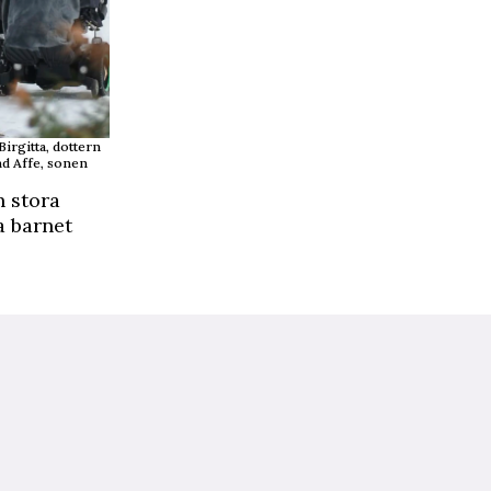
Birgitta, dottern
nd Affe, sonen
n stora
a barnet