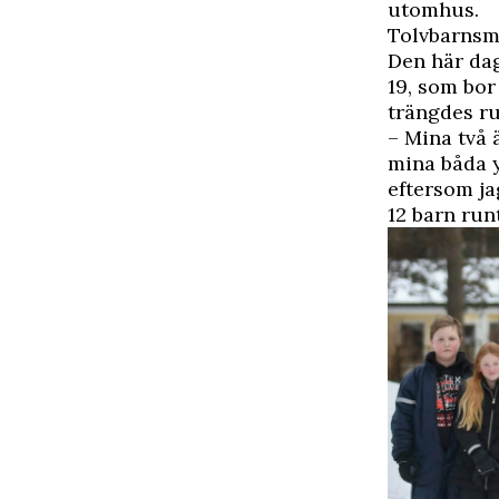
utomhus.
Tolvbarnsm
Den här dag
19, som bor
trängdes ru
– Mina två 
mina båda y
eftersom ja
12 barn run