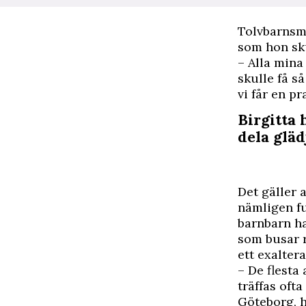
T
olvbarnsma
som hon sku
– Alla mina
skulle få s
vi får en p
Birgitta 
dela glä
Det gäller 
nämligen fu
barnbarn ha
som busar r
ett exaltera
– De flesta
träffas oft
Göteborg, 