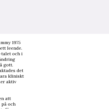
Jimmy 1975
ett leende.
talet och i
rändring
å gott.
raktades det
ara kliniskt
er aktiv
n att
a på och