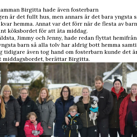
amman Birgitta hade även fosterbarn
en är det fullt hus, men annars är det bara yngsta 
 kvar hemma. Annat var det förr när de flesta av bar
nt köksbordet för att äta middag.
äldsta, Jimmy och Jenny, hade redan flyttat hemifrån 
ngsta barn så alla tolv har aldrig bott hemma samt
g tidigare även tog hand om fosterbarn kunde det ä
t middagsbordet, berättar Birgitta.