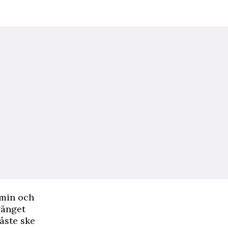
emin och
gänget
åste ske