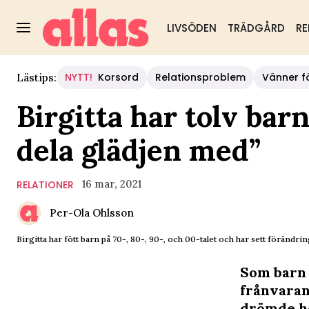
LIVSÖDEN
TRÄDGÅRD
RE
NYTT!
Korsord
Relationsproblem
Vänner fö
Lästips:
Birgitta har tolv barn
dela glädjen med”
16 mar, 2021
RELATIONER
Per-Ola Ohlsson
Birgitta har fött barn på 70-, 80-, 90-, och 00-talet och har sett förändr
Som barn 
frånvaran
drömde ho