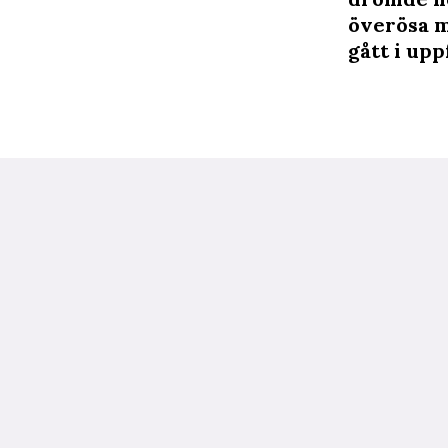
överösa m
gått i upp