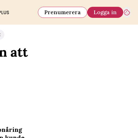
Prenumerera
Logga in
PLUS
k
n att
onåring
on kunde