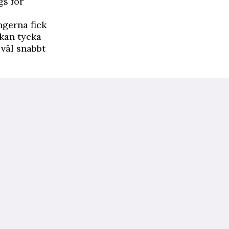
gs för
ngerna fick
 kan tycka
 väl snabbt