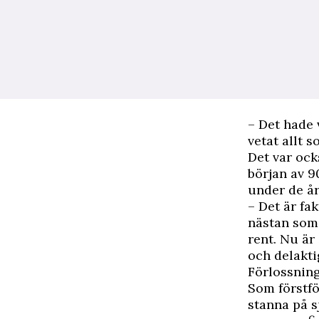
– Det hade 
vetat allt 
Det var ock
början av 9
under de år
– Det är fa
nästan som 
rent. Nu ä
och delakti
Förlossning
Som förstf
stanna på s