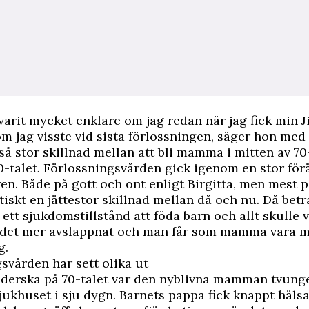
varit mycket enklare om jag redan när jag fick min 
som jag visste vid sista förlossningen, säger hon med 
så stor skillnad mellan att bli mamma i mitten av 70-
0-talet. Förlossningsvården gick igenom en stor fö
en. Både på gott och ont enligt Birgitta, men mest p
ktiskt en jättestor skillnad mellan då och nu. Då bet
ett sjukdomstillstånd att föda barn och allt skulle v
r det mer avslappnat och man får som mamma vara m
g.
svården har sett olika ut
öderska på 70-talet var den nyblivna mamman tvunge
jukhuset i sju dygn. Barnets pappa fick knappt häls