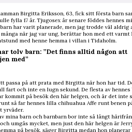
mman Birgitta Eriksson, 63, fick sitt första barn s
lle fylla 17 år. Tjugosex år senare föddes hennes mi
 barn har varit planerade, men jag trodde väl aldrig a
å många när jag var ung, berättar hon med ett varmt
ratstund med henne hemma i villan i Tidaholm.
har tolv barn: ”Det finns alltid någon att
djen med”
att passa på att prata med Birgitta när hon har tid. D
ll fart och inte en lugn sekund. De flesta av hennes
r kommit på besök den här helgen, och är det inte
unt så far hennes lilla chihuahua Affe runt benen p
t yrväder.
 av mina barn och barnbarn bor inte så långt härifrån
a och umgås mycket, men just den här helgen är Jerry
hemma på besök, säger Birgitta medan hon planerar