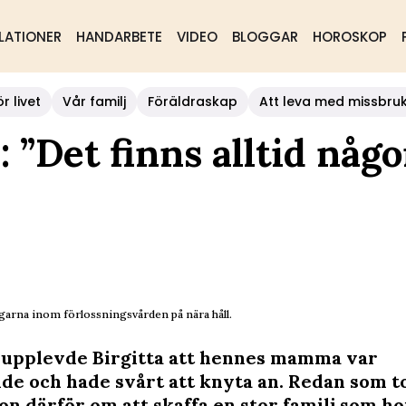
LATIONER
HANDARBETE
VIDEO
BLOGGAR
HOROSKOP
r livet
Vår familj
Föräldraskap
Att leva med missbru
: ”Det finns alltid någo
ingarna inom förlossningsvården på nära håll.
upplevde Birgitta att hennes mamma var
de och hade svårt att knyta an. Redan som t
n därför om att skaffa en stor familj som h