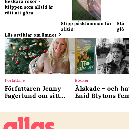
Beskära rosor -
klippen som alltid är
rätt att göra
Slipp påsklämman för
Ställ
alltid!
glöm
Läs artiklar om ämnet
Författare
Böcker
Författaren Jenny
Älskade – och ha
Fagerlund om sitt
Enid Blytons Fe
bästa och värsta
böcker
julminne