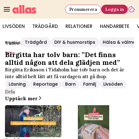
Prenumerera
Logga in
LIVSÖDEN
TRÄDGÅRD
RELATIONER
HANDARBETE
Trädgård
DIY & husmorstips
Hälsa & välmå
Populärt:
Video Start
/
Nöje
Nöje
Birgitta har tolv barn: ”Det finns
alltid någon att dela glädjen med”
Birgitta Eriksson i Tidaholm har tolv barn och det är
inte alltid helt lätt att få vardagen att gå ihop.
Läsning
Reportage
Barn
Familj
Livsöden
Dela
Upptäck mer