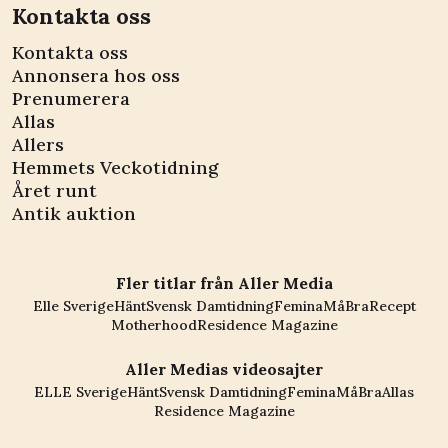
Kontakta oss
Kontakta oss
Annonsera hos oss
Prenumerera
Allas
Allers
Hemmets Veckotidning
Året runt
Antik auktion
Fler titlar från Aller Media
Elle Sverige
Hänt
Svensk Damtidning
Femina
MåBra
Recept
Motherhood
Residence Magazine
Aller Medias videosajter
ELLE Sverige
Hänt
Svensk Damtidning
Femina
MåBra
Allas
Residence Magazine