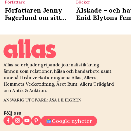
Författare
Böcker
Författaren Jenny
Älskade – och ha
Fagerlund om sitt
Enid Blytons Fe
bästa och värsta
böcker
julminne
Allas.se erbjuder gripande journalistik kring
ämnen som relationer, hälsa och handarbete samt
innehåll från veckotidningarna Allas, Allers,
Hemmets Veckotidning, Året Runt, Allers Trädgård
och Antik & Auktion.
ANSVARIG UTGIVARE: ÅSA LILIEGREN
Följ oss
Google nyheter