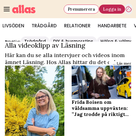
Prenumerera
Logga in
LIVSÖDEN
TRÄDGÅRD
RELATIONER
HANDARBETE
Trädgård
DIY & husmorstips
Hälsa & välmå
Populärt:
Video Start
/
Läsning
Alla videoklipp av Läsning
Här kan du se alla intervjuer och videos inom
ämnet Läsning. Hos Allas hittar du det och
... Läs mer
mycket mer.
Frida Boisen om
våldsamma uppväxten:
”Jag trodde på riktigt
att någon skulle dö”