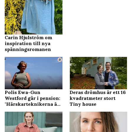
Carin Hjulström om
inspiration till nya
spänningsromanen
Polis Ewa-Gun
Deras drömhus är ett 16
Westford går i pension:
kvadratmeter stort
"Härskarteknikerna är
Tiny house
det värsta jag vet"