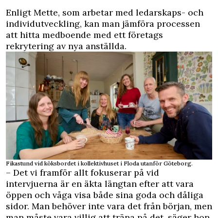
Enligt Mette, som arbetar med ledarskaps- och
individutveckling, kan man jämföra processen
att hitta medboende med ett företags
rekrytering av nya anställda.
Fikastund vid köksbordet i kollektivhuset i Floda utanför Göteborg.
– Det vi framför allt fokuserar på vid
intervjuerna är en äkta längtan efter att vara
öppen och våga visa både sina goda och dåliga
sidor. Man behöver inte vara det från början, men
man måste vara villig att träna på det, säger hon.