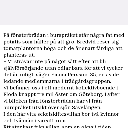
P
å fönsterbrädan i burspråket står några fat med
potatis som håller på att gro. Bredvid reser sig
tomatplantorna höga och de är snart färdiga att
planteras ut.
– Vi strävar inte på något sätt efter att bli
självförsörjande utan odlar bara för att vi tycker
det är roligt, säger Emma Persson, 35, en av de
ledande medlemmarna i trädgårdsgruppen.
Vi befinner oss i ett modernt kollektivboende i
Floda knappt tre mil öster om Göteborg. Lyfter
vi blicken från fönsterbrädan har vi från
burspråket utsikt över sjön Sävelången.
I den här vita sekelskiftesvillan bor två kvinnor
och två män i varsitt rum.
Ett stenkast från villan, som en gång i tiden