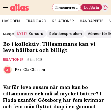
Prenumerera
Logga in
LIVSÖDEN
TRÄDGÅRD
RELATIONER
HANDARBETE
NYTT!
Korsord
Relationsproblem
Vänner för li
Lästips:
Bo i kollektiv: Tillsammans kan vi
leva hållbart och billigt
RELATIONER
16 jun, 2021
Per-Ola Ohlsson
Varför leva ensam när man kan bo
tillsammans och må så mycket bättre? I
Floda utanför Göteborg har fem kvinnor
och fem män flyttat ihop i en gammal