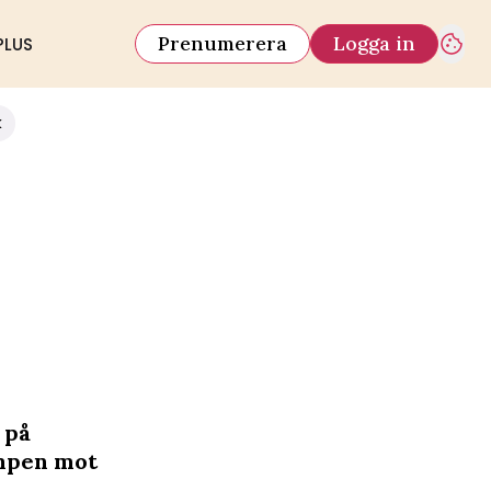
Prenumerera
Logga in
PLUS
k
 på
mpen mot