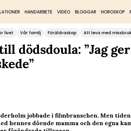
LATIONER
HANDARBETE
VIDEO
BLOGGAR
HOROSKOP
r livet
Vår familj
Föräldraskap
Att leva med missbru
till dödsdoula: ”Jag ger
tskede”
ederholm jobbade i filmbranschen. Men tiden
med hennes döende mamma och den egna ka
er förändrade tillvaron.