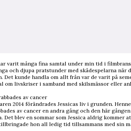
ar varit många fina samtal under min tid i filmbran
ånga och djupa pratstunder med skådespelarna när de
. Det kunde handla om allt från var de varit på seme
l om livskriser i samband med skilsmässor eller an
abbades av cancer
aren 2014 förändrades Jessicas liv i grunden. Hen
bbades av cancer en andra gång och den här gången
ta. Det blev en sommar som Jessica aldrig kommer at
tillbringade hon all ledig tid tillsammans med sin