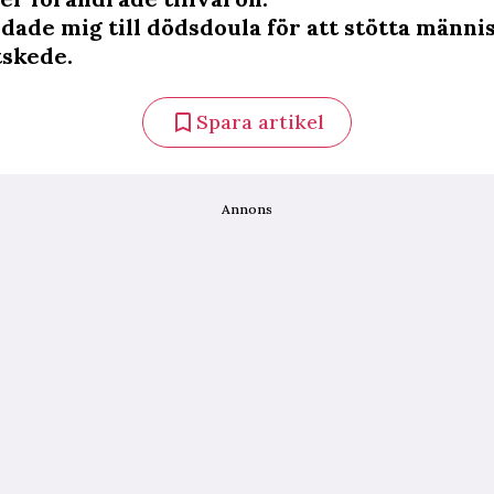
ldade mig till dödsdoula för att stötta männi
tskede.
Spara artikel
Annons