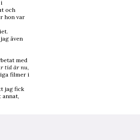
i
ut och
r hon var
et.
 jag även
rbetat med
r tid är nu
,
ga filmer i
 jag fick
 annat,