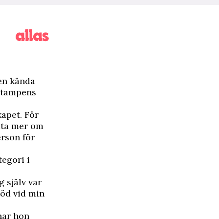
den kända
 Stampens
apet. För
rata mer om
erson för
tegori i
 själv var
töd vid min
 har hon