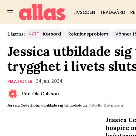
LIVSÖDEN
TRÄDGÅRD
RE
NYTT!
Korsord
Relationsproblem
Vänner fö
Lästips:
Jessica utbildade sig 
trygghet i livets slu
24 jan, 2024
RELATIONER
Per-Ola Ohlsson
Jessica Cederholm utbildade sig till dödsdoula.
Foto:Bo Håkansson
Jessica C
hospice 
bröstcanc