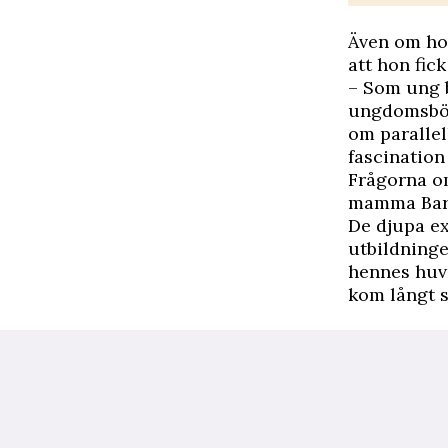
Även om ho
att hon fick
– Som ung b
ungdomsböck
om parallel
fascination
Frågorna om
mamma Barbr
De djupa ex
utbildninge
hennes huvu
kom långt s