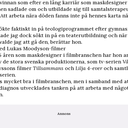
kvinnan som efter en lång karriär som maskdesigner 
en sadlade om och utbildade sig till samtalsterape
Att arbeta nära döden fanns inte på hennes karta nä
ökte faktiskt in på teologiprogrammet efter gymnasi
ade jag dock sökt in på en teaterutbildning och när
valde jag att gå den, berättar hon.
ed Lukas Moodyson-filmer
5 åren som maskdesigner i filmbranschen har hon a
 av de stora svenska produktionerna, som tv-serien
Vå
ssons filmer
Tillsammans
och
Lilja 4-ever
och samtli
serien.
es mycket bra i filmbranschen, men i samband med att
iagnos utvecklades tanken på att arbeta med något
n.
Annons