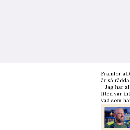
Framför all
är så rädda
– Jag har a
liten var i
vad som hä