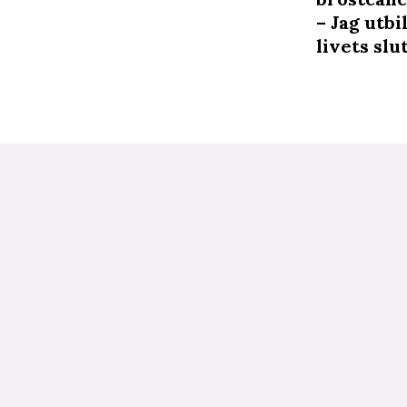
– Jag utbi
livets slu