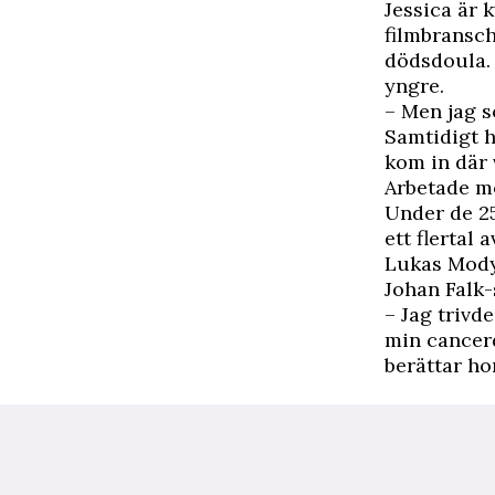
Jessica är 
filmbransch
dödsdoula. 
yngre.
– Men jag s
Samtidigt h
kom in där 
Arbetade m
Under de 2
ett flertal
Lukas Mody
Johan Falk-
– Jag trivd
min cancerd
berättar ho