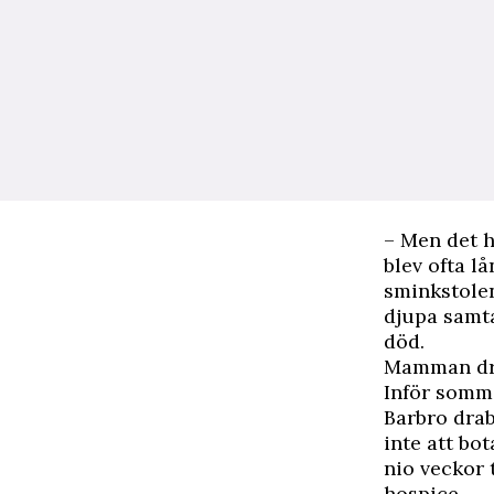
– Men det h
blev ofta l
sminkstolen
djupa samta
död.
Mamman dr
Inför somm
Barbro dra
inte att bo
nio veckor 
hospice.