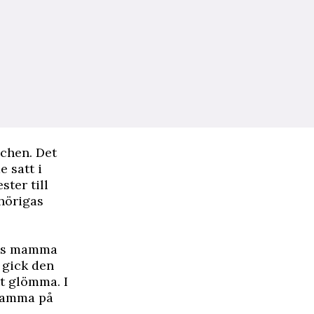
schen. Det
 satt i
ster till
hörigas
nes mamma
 gick den
t glömma. I
 mamma på