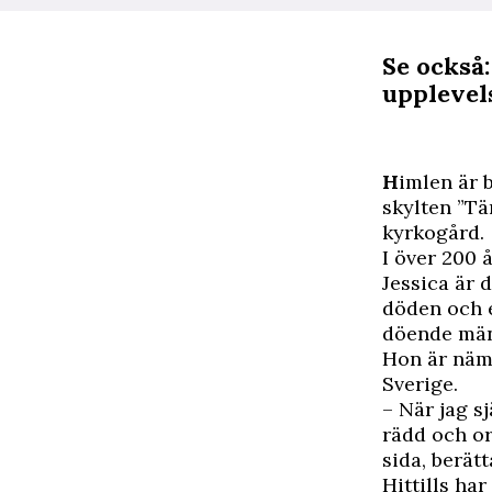
Se också
upplevel
H
imlen är 
skylten ”T
kyrkogård.
I över 200 
Jessica är 
döden och e
döende män
Hon är näml
Sverige.
– När jag s
rädd och or
sida, berätt
Hittills ha