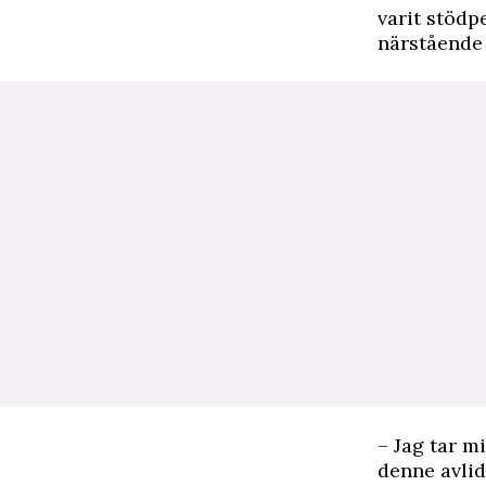
varit stödp
närstående 
– Jag tar mi
denne avlid