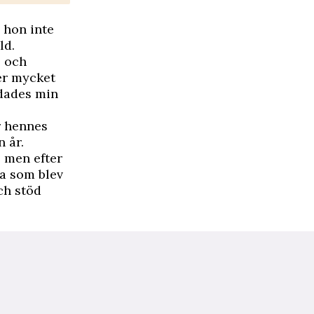
 hon inte
ld.
- och
er mycket
ndades min
r hennes
 år.
, men efter
na som blev
ch stöd