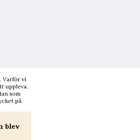
 Varför vi
tt uppleva.
edan som
ycket på
h blev