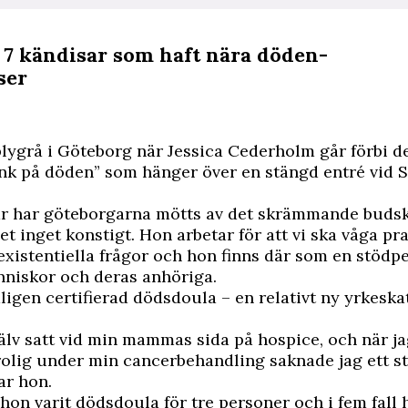
: 7 kändisar som haft nära döden-
ser
blygrå i Göteborg när Jessica Cederholm går förbi 
änk på döden” som hänger över en stängd entré vid
år har göteborgarna mötts av det skrämmande budsk
det inget konstigt. Hon arbetar för att vi ska våga p
xistentiella frågor och hon finns där som en stödp
niskor och deras anhöriga.
igen certifierad dödsdoula – en relativt ny yrkeska
jälv satt vid min mammas sida på hospice, och när jag
olig under min cancerbehandling saknade jag ett s
ar hon.
r hon varit dödsdoula för tre personer och i fem fall