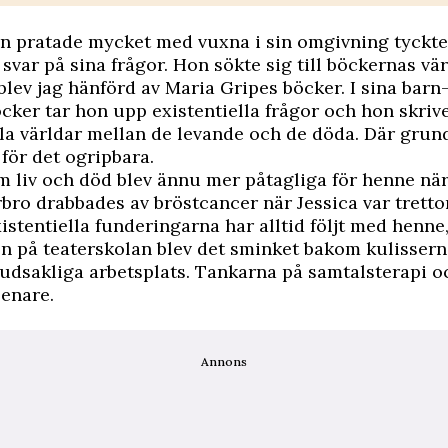
n pratade mycket med vuxna i sin omgivning tyckte
 svar på sina frågor. Hon sökte sig till böckernas vär
lev jag hänförd av Maria Gripes böcker. I sina barn
er tar hon upp existentiella frågor och hon skriv
la världar mellan de levande och de döda. Där gru
 för det ogripbara.
 liv och död blev ännu mer påtagliga för henne nä
o drabbades av bröstcancer när Jessica var tretton
istentiella funderingarna har alltid följt med henne
n på teaterskolan blev det sminket bakom kulisser
dsakliga arbetsplats. Tankarna på samtalsterapi o
enare.
Annons