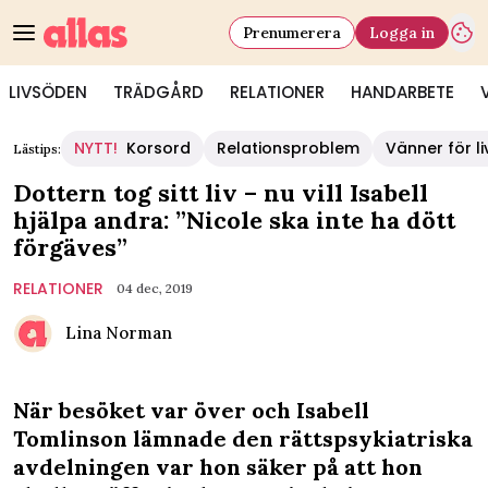
Prenumerera
Logga in
LIVSÖDEN
TRÄDGÅRD
RELATIONER
HANDARBETE
NYTT!
Korsord
Relationsproblem
Vänner för li
Lästips:
Dottern tog sitt liv – nu vill Isabell
hjälpa andra: ”Nicole ska inte ha dött
förgäves”
RELATIONER
04 dec, 2019
Lina Norman
När besöket var över och Isabell
Tomlinson lämnade den rättspsykiatriska
avdelningen var hon säker på att hon