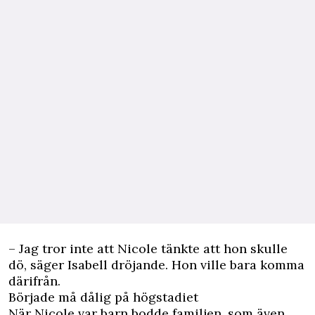
– Jag tror inte att Nicole tänkte att hon skulle
dö, säger Isabell dröjande. Hon ville bara komma
därifrån.
Började må dålig på högstadiet
När Nicole var barn bodde familjen, som även