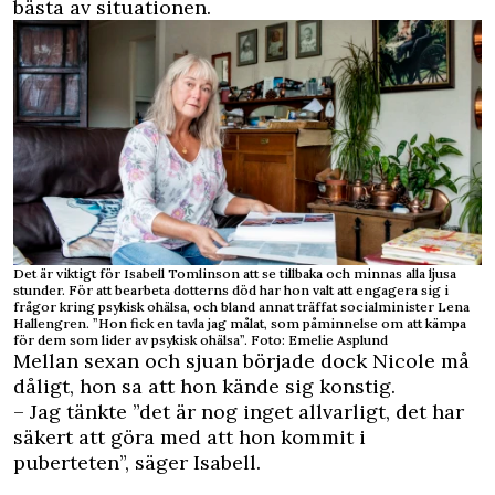
bästa av situationen.
Det är viktigt för Isabell Tomlinson att se tillbaka och minnas alla ljusa
stunder. För att bearbeta dotterns död har hon valt att engagera sig i
frågor kring psykisk ohälsa, och bland annat träffat socialminister Lena
Hallengren. ”Hon fick en tavla jag målat, som påminnelse om att kämpa
för dem som lider av psykisk ohälsa”. Foto: Emelie Asplund
Mellan sexan och sjuan började dock Nicole må
dåligt, hon sa att hon kände sig konstig.
– Jag tänkte ”det är nog inget allvarligt, det har
säkert att göra med att hon kommit i
puberteten”, säger Isabell.