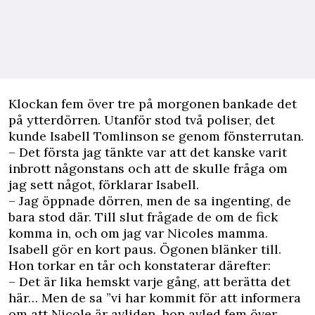
K
lockan fem över tre på morgonen bankade det
på ytterdörren. Utanför stod två poliser, det
kunde Isabell Tomlinson se genom fönsterrutan.
– Det första jag tänkte var att det kanske varit
inbrott någonstans och att de skulle fråga om
jag sett något, förklarar Isabell.
– Jag öppnade dörren, men de sa ingenting, de
bara stod där. Till slut frågade de om de fick
komma in, och om jag var Nicoles mamma.
Isabell gör en kort paus. Ögonen blänker till.
Hon torkar en tår och konstaterar därefter:
– Det är lika hemskt varje gång, att berätta det
här… Men de sa ”vi har kommit för att informera
om att Nicole är avliden, hon avled fem över