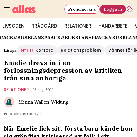
Prenumerera
Logga in
LIVSÖDEN
TRÄDGÅRD
RELATIONER
HANDARBETE
LANSPRACK
#BUBBLANSPRACK
#BUBBLANSPRACK
#BU
NYTT!
Korsord
Relationsproblem
Vänner för li
Lästips:
Emelie drevs in i en
förlossningsdepression av kritiken
från sina anhöriga
RELATIONER
23 sep, 2022
Minna Wallén-Widung
Foto: Shutterstock/TT
När Emelie fick sitt första barn kände hon
sig ständigt kritiserad av folk i sin