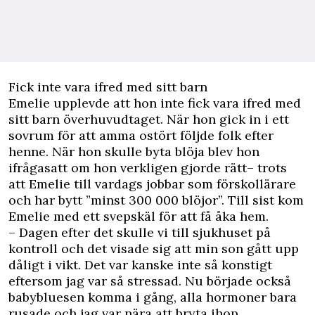
Fick inte vara ifred med sitt barn
Emelie upplevde att hon inte fick vara ifred med
sitt barn överhuvudtaget. När hon gick in i ett
sovrum för att amma ostört följde folk efter
henne. När hon skulle byta blöja blev hon
ifrågasatt om hon verkligen gjorde rätt– trots
att Emelie till vardags jobbar som förskollärare
och har bytt ”minst 300 000 blöjor”. Till sist kom
Emelie med ett svepskäl för att få åka hem.
– Dagen efter det skulle vi till sjukhuset på
kontroll och det visade sig att min son gått upp
dåligt i vikt. Det var kanske inte så konstigt
eftersom jag var så stressad. Nu började också
babybluesen komma i gång, alla hormoner bara
rusade och jag var nära att bryta ihop.