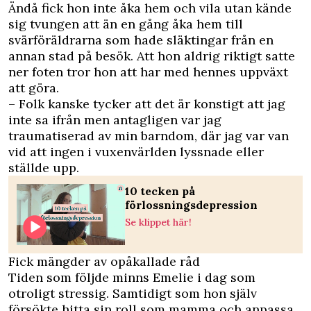
Ändå fick hon inte åka hem och vila utan kände
sig tvungen att än en gång åka hem till
svärföräldrarna som hade släktingar från en
annan stad på besök. Att hon aldrig riktigt satte
ner foten tror hon att har med hennes uppväxt
att göra.
– Folk kanske tycker att det är konstigt att jag
inte sa ifrån men antagligen var jag
traumatiserad av min barndom, där jag var van
vid att ingen i vuxenvärlden lyssnade eller
ställde upp.
10 tecken på
förlossningsdepression
Se klippet här!
Fick mängder av opåkallade råd
Tiden som följde minns Emelie i dag som
otroligt stressig. Samtidigt som hon själv
försökte hitta sin roll som mamma och anpassa