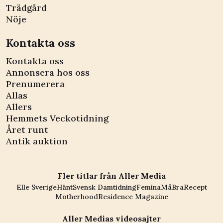
Trädgård
Nöje
Kontakta oss
Kontakta oss
Annonsera hos oss
Prenumerera
Allas
Allers
Hemmets Veckotidning
Året runt
Antik auktion
Fler titlar från Aller Media
Elle Sverige
Hänt
Svensk Damtidning
Femina
MåBra
Recept
Motherhood
Residence Magazine
Aller Medias videosajter