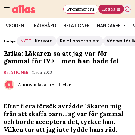
Prenumerera
Logga in
LIVSÖDEN
TRÄDGÅRD
RELATIONER
HANDARBETE
NYTT!
Korsord
Relationsproblem
Vänner för li
Lästips:
Erika: Läkaren sa att jag var för
gammal för IVF – men han hade fel
RELATIONER
15 jun, 2023
Anonym läsarberättelse
Efter flera försök avrådde läkaren mig
från att skaffa barn. Jag var för gammal
och borde acceptera det, tyckte han.
Vilken tur att jag inte lydde hans råd.