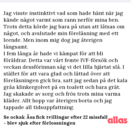
J
ag visste instinktivt vad som hade hänt när jag
kände något varmt som rann nerför mina ben.
Trots detta körde jag bara på utan att låtsas om
något, och avslutade min föreläsning med ett
leende. Men inom mig dog jag återigen
långsamt.
I fem långa år hade vi kämpat för att bli
föräldrar. Detta var vårt femte IVF-försök och
veckan dessförinnan såg vi det lilla hjärtat slå. I
stället för att vara glad och lättad över att
föreläsningen gick bra, satt jag sedan på det kala
gråa klinkergolvet på en toalett och bara grät.
Jag skakade av sorg och frös trots mina varma
kläder. Allt hopp var återigen borta och jag
tappade all tidsuppfattning.
Se också: Åsa fick tvillingar efter 22 missfall
– blev sjuk efter förlossningen