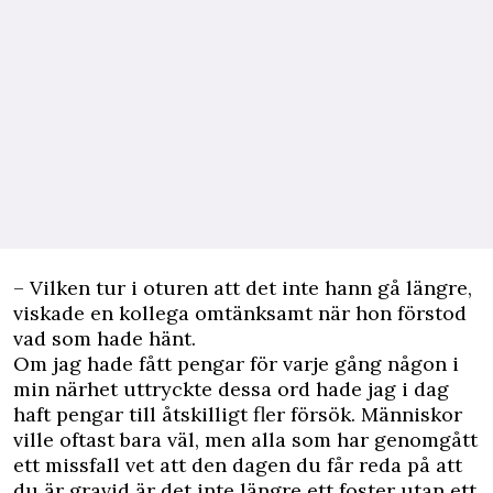
– Vilken tur i oturen att det inte hann gå längre,
viskade en kollega omtänksamt när hon förstod
vad som hade hänt.
Om jag hade fått pengar för varje gång någon i
min närhet uttryckte dessa ord hade jag i dag
haft pengar till åtskilligt fler försök. Människor
ville oftast bara väl, men alla som har genomgått
ett missfall vet att den dagen du får reda på att
du är gravid är det inte längre ett foster utan ett