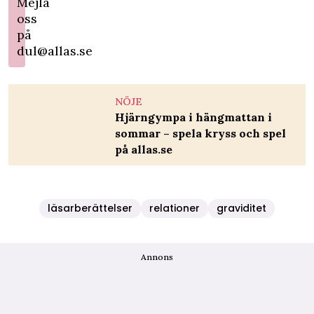
Mejla
oss
på
dul@allas.se
NÖJE
Hjärngympa i hängmattan i
sommar – spela kryss och spel
på allas.se
läsarberättelser
relationer
graviditet
Annons