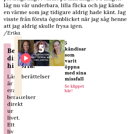
låg nu vår underbara, lilla flicka och jag kände
en värme som jag tidigare aldrig hade känt. Jag
visste från första ögonblicket när jag såg henne
att jag aldrig skulle frysa igen.
/Erika
5
kändisar
Berätta
som
din
varit
historia!
öppna
med sina
Läsarberättelser
missfall
är
Se klippet
era
här!
berättelser
direkt
ur
livet.
Ett
liv