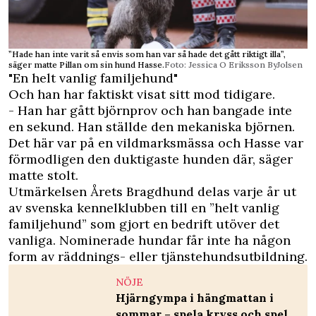
”Hade han inte varit så envis som han var så hade det gått riktigt illa”,
säger matte Pillan om sin hund Hasse.
Foto: Jessica O Eriksson ByJolsen
"En helt vanlig familjehund"
Och han har faktiskt visat sitt mod tidigare.
- Han har gått björnprov och han bangade inte
en sekund. Han ställde den mekaniska björnen.
Det här var på en vildmarksmässa och Hasse var
förmodligen den duktigaste hunden där, säger
matte stolt.
Utmärkelsen Årets Bragdhund delas varje år ut
av svenska kennelklubben till en ”helt vanlig
familjehund” som gjort en bedrift utöver det
vanliga. Nominerade hundar får inte ha någon
form av räddnings- eller tjänstehundsutbildning.
NÖJE
Hjärngympa i hängmattan i
sommar – spela kryss och spel