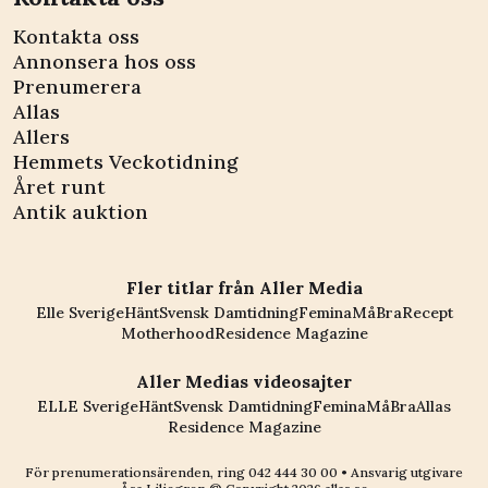
Kontakta oss
Annonsera hos oss
Prenumerera
Allas
Allers
Hemmets Veckotidning
Året runt
Antik auktion
Fler titlar från Aller Media
Elle Sverige
Hänt
Svensk Damtidning
Femina
MåBra
Recept
Motherhood
Residence Magazine
Aller Medias videosajter
ELLE Sverige
Hänt
Svensk Damtidning
Femina
MåBra
Allas
Residence Magazine
För prenumerationsärenden, ring
042 444 30 00
• Ansvarig utgivare