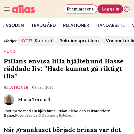
Prenumerera
Logga in
LIVSÖDEN
TRÄDGÅRD
RELATIONER
HANDARBETE
NYTT!
Korsord
Relationsproblem
Vänner för li
Lästips:
HUND
Pillans envisa lilla hjältehund Hasse
räddade liv: ”Hade kunnat gå riktigt
illa”
RELATIONER
08 dec, 2025
Maria Torshall
Stolt matte med sin hjältehund: PIllan Klebo och cairnterriern
Hasse.
Foto: Jessica O Eriksson ByJolsen
När grannhuset började brinna var det