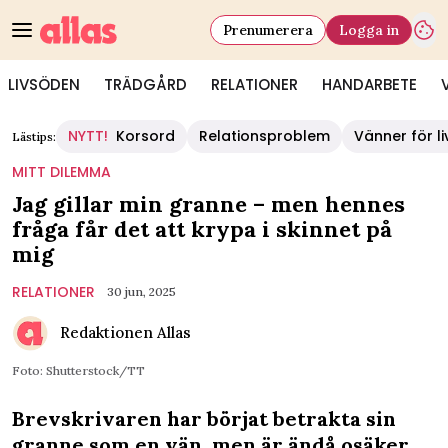
Prenumerera
Logga in
LIVSÖDEN
TRÄDGÅRD
RELATIONER
HANDARBETE
NYTT!
Korsord
Relationsproblem
Vänner för li
Lästips:
MITT DILEMMA
Jag gillar min granne – men hennes
fråga får det att krypa i skinnet på
mig
RELATIONER
30 jun, 2025
Redaktionen Allas
Foto: Shutterstock/TT
Brevskrivaren har börjat betrakta sin
granne som en vän, men är ändå osäker