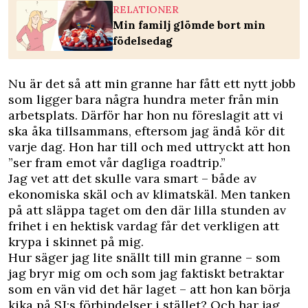
RELATIONER
Min familj glömde bort min
födelsedag
Nu är det så att min granne har fått ett nytt jobb
som ligger bara några hundra meter från min
arbetsplats. Därför har hon nu föreslagit att vi
ska åka tillsammans, eftersom jag ändå kör dit
varje dag. Hon har till och med uttryckt att hon
”ser fram emot vår dagliga roadtrip.”
Jag vet att det skulle vara smart – både av
ekonomiska skäl och av klimatskäl. Men tanken
på att släppa taget om den där lilla stunden av
frihet i en hektisk vardag får det verkligen att
krypa i skinnet på mig.
Hur säger jag lite snällt till min granne – som
jag bryr mig om och som jag faktiskt betraktar
som en vän vid det här laget – att hon kan börja
kika på SJ:s förbindelser i stället? Och har jag