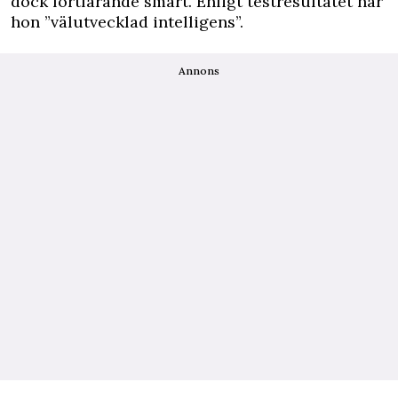
dock fortfarande smart. Enligt testresultatet har
hon ”välutvecklad intelligens”.
Annons