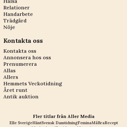
Hälsa
Relationer
Handarbete
Trädgård
Nöje
Kontakta oss
Kontakta oss
Annonsera hos oss
Prenumerera
Allas
Allers
Hemmets Veckotidning
Året runt
Antik auktion
Fler titlar från Aller Media
Elle Sverige
Hänt
Svensk Damtidning
Femina
MåBra
Recept