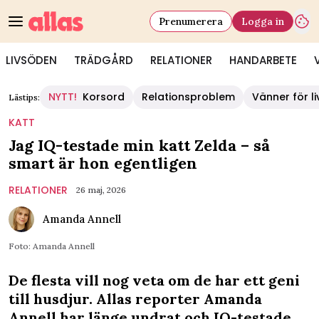
Prenumerera
Logga in
LIVSÖDEN
TRÄDGÅRD
RELATIONER
HANDARBETE
NYTT!
Korsord
Relationsproblem
Vänner för li
Lästips:
KATT
Jag IQ-testade min katt Zelda – så
smart är hon egentligen
RELATIONER
26 maj, 2026
Amanda Annell
Foto: Amanda Annell
De flesta vill nog veta om de har ett geni
till husdjur. Allas reporter Amanda
Annell har länge undrat och IQ-testade