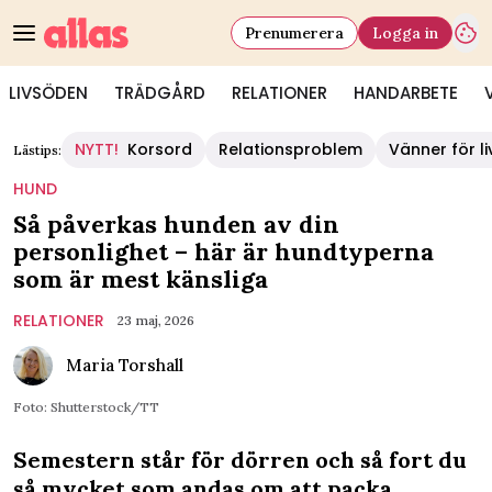
Prenumerera
Logga in
LIVSÖDEN
TRÄDGÅRD
RELATIONER
HANDARBETE
NYTT!
Korsord
Relationsproblem
Vänner för li
Lästips:
HUND
Så påverkas hunden av din
personlighet – här är hundtyperna
som är mest känsliga
RELATIONER
23 maj, 2026
Maria Torshall
Foto: Shutterstock/TT
Semestern står för dörren och så fort du
så mycket som andas om att packa