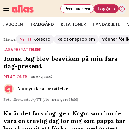
Prenumerera
Logga in
LIVSÖDEN
TRÄDGÅRD
RELATIONER
HANDARBETE
NYTT!
Korsord
Relationsproblem
Vänner för li
Lästips:
LÄSARBERÄTTELSER
Jonas: Jag blev besviken på min fars
dag-present
RELATIONER
09 nov, 2025
Anonym läsarberättelse
Foto: Shutterstock/TT (obs. arrangerad bild)
Nu är det fars dag igen. Något som borde
vara en trevlig dag för mig som pappa har
bara kommit att förknippas med ångest