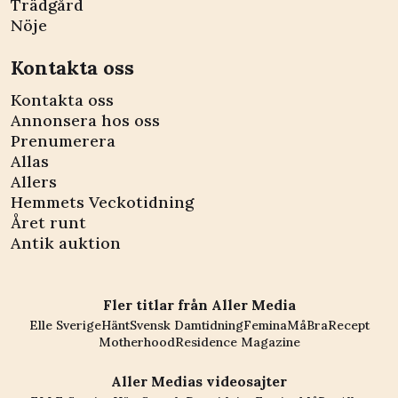
Trädgård
Nöje
Kontakta oss
Kontakta oss
Annonsera hos oss
Prenumerera
Allas
Allers
Hemmets Veckotidning
Året runt
Antik auktion
Fler titlar från Aller Media
Elle Sverige
Hänt
Svensk Damtidning
Femina
MåBra
Recept
Motherhood
Residence Magazine
Aller Medias videosajter