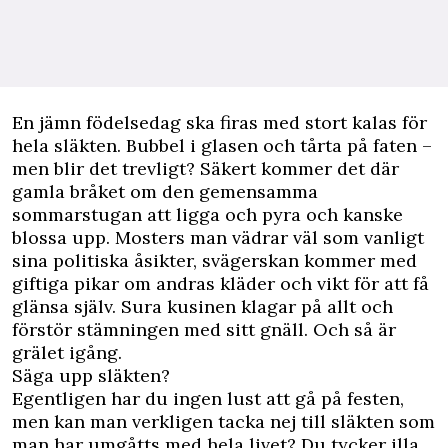
En jämn födelsedag ska firas med stort kalas för
hela släkten. Bubbel i glasen och tårta på faten –
men blir det trevligt? Säkert kommer det där
gamla bråket om den gemensamma
sommarstugan att ligga och pyra och kanske
blossa upp. Mosters man vädrar väl som vanligt
sina politiska åsikter, svägerskan kommer med
giftiga pikar om andras kläder och vikt för att få
glänsa själv. Sura kusinen klagar på allt och
förstör stämningen med sitt gnäll. Och så är
grälet igång.
Säga upp släkten?
Egentligen har du ingen lust att gå på festen,
men kan man verkligen tacka nej till släkten som
man har umgåtts med hela livet? Du tycker illa