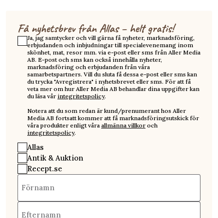
Få nyhetsbrev från Allas – helt gratis!
Ja, jag samtycker och vill gärna få nyheter, marknadsföring,
erbjudanden och inbjudningar till specialevenemang inom
skönhet, mat, resor mm. via e-post eller sms från Aller Media
AB. E-post och sms kan också innehålla nyheter,
marknadsföring och erbjudanden från våra
samarbetspartners. Vill du sluta få dessa e-post eller sms kan
du trycka "Avregistrera" i nyhetsbrevet eller sms. För att få
veta mer om hur Aller Media AB behandlar dina uppgifter kan
du läsa vår
integritetspolicy
.
Notera att du som redan är kund/prenumerant hos Aller
Media AB fortsatt kommer att få marknadsföringsutskick för
våra produkter enligt våra
allmänna villkor
och
integritetspolicy
.
Allas
Antik & Auktion
Recept.se
Förnamn
Efternamn