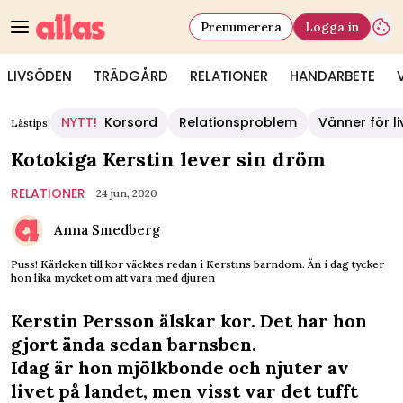
Prenumerera
Logga in
LIVSÖDEN
TRÄDGÅRD
RELATIONER
HANDARBETE
NYTT!
Korsord
Relationsproblem
Vänner för li
Lästips:
Kotokiga Kerstin lever sin dröm
RELATIONER
24 jun, 2020
Anna Smedberg
Puss! Kärleken till kor väcktes redan i Kerstins barndom. Än i dag tycker
hon lika mycket om att vara med djuren
Kerstin Persson älskar kor. Det har hon
gjort ända sedan barnsben.
Idag är hon mjölkbonde och njuter av
livet på landet, men visst var det tufft