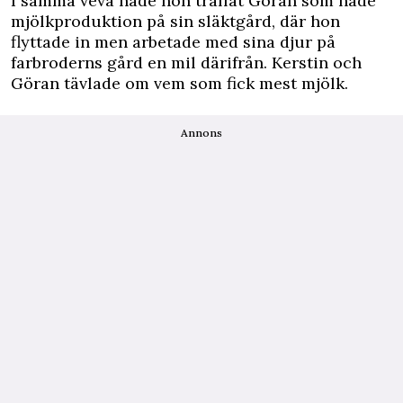
I samma veva hade hon träffat Göran som hade
mjölkproduktion på sin släktgård, där hon
flyttade in men arbetade med sina djur på
farbroderns gård en mil därifrån. Kerstin och
Göran tävlade om vem som fick mest mjölk.
Annons