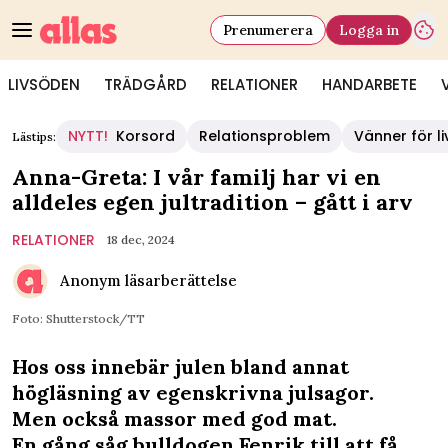
Prenumerera
Logga in
LIVSÖDEN
TRÄDGÅRD
RELATIONER
HANDARBETE
NYTT!
Korsord
Relationsproblem
Vänner för li
Lästips:
Anna-Greta: I vår familj har vi en
alldeles egen jultradition – gått i arv
RELATIONER
18 dec, 2024
Anonym läsarberättelse
Foto: Shutterstock/TT
Hos oss innebär julen bland annat
högläsning av egenskrivna julsagor.
Men också massor med god mat.
En gång såg bulldogen Fenrik till att få