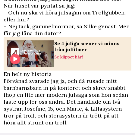
När huset var pyntat sa jag:
– Och nu ska vi höra julsagan om Trollgubben,
eller hur?
– Nej tack, gammelmormor, sa Silke genast. Men
får jag låna din dator?
Se 4 juliga scener vi minns
från julfilmer
Se klippet här!
En helt ny historia
Förvånad svarade jag ja, och då rusade mitt
barnbarnsbarn in på kontoret och skrev snabbt
ihop en lite mer modern julsaga som hon sedan
läste upp för oss andra. Det handlade om två
systrar, Josefine, 15, och Marie, 4. Lillasystern
tror på troll, och storasystern är trött på att
höra allt strunt om troll.