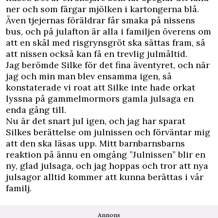
ner och som färgar mjölken i kartongerna blå.
Även tjejernas föräldrar får smaka på nissens
bus, och på julafton är alla i familjen överens om
att en skål med risgrynsgröt ska sättas fram, så
att nissen också kan få en trevlig julmåltid.
Jag berömde Silke för det fina äventyret, och när
jag och min man blev ensamma igen, så
konstaterade vi roat att Silke inte hade orkat
lyssna på gammelmormors gamla julsaga en
enda gång till.
Nu är det snart jul igen, och jag har sparat
Silkes berättelse om julnissen och förväntar mig
att den ska läsas upp. Mitt barnbarnsbarns
reaktion på ännu en omgång ”Julnissen” blir en
ny, glad julsaga, och jag hoppas och tror att nya
julsagor alltid kommer att kunna berättas i vår
familj.
Annons