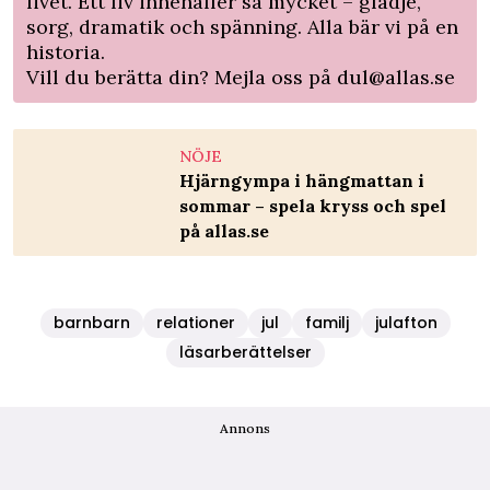
livet. Ett liv innehåller så mycket – glädje,
sorg, dramatik och spänning. Alla bär vi på en
historia.
Vill du berätta din? Mejla oss på
dul@allas.se
NÖJE
Hjärngympa i hängmattan i
sommar – spela kryss och spel
på allas.se
barnbarn
relationer
jul
familj
julafton
läsarberättelser
Annons