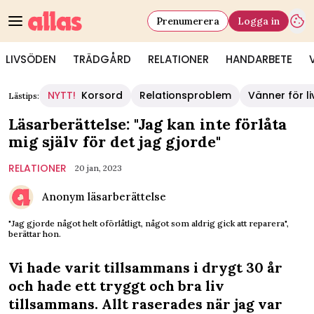
Prenumerera
Logga in
LIVSÖDEN
TRÄDGÅRD
RELATIONER
HANDARBETE
NYTT!
Korsord
Relationsproblem
Vänner för li
Lästips:
Läsarberättelse: "Jag kan inte förlåta
mig själv för det jag gjorde"
RELATIONER
20 jan, 2023
Anonym läsarberättelse
"Jag gjorde något helt oförlåtligt, något som aldrig gick att reparera",
berättar hon.
Vi hade varit tillsammans i drygt 30 år
och hade ett tryggt och bra liv
tillsammans. Allt raserades när jag var