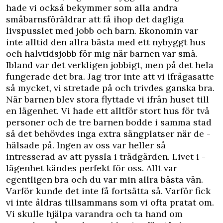
hade vi också ­bekymmer som alla andra
småbarnsföräldrar att få ihop det dagliga
livspusslet med jobb och barn. Ekonomin var
inte alltid den allra bästa med ett nybyggt hus
och halvtidsjobb för mig när barnen var små.
Ibland var det verkligen ­jobbigt, men på det hela
fungerade det bra. Jag tror inte att vi ifrågasatte
så mycket, vi stretade på och trivdes ganska bra.
När barnen blev stora flyttade vi ifrån huset till
en lägenhet. Vi hade ett alltför stort hus för två
personer och de tre barnen bodde i samma stad
så det behövdes inga ­extra sängplatser när de ­
hälsade på. Ingen av oss var heller så
intresserad av att pyssla i trädgården. Livet i ­
lägenhet kändes perfekt för oss. Allt var
egentligen bra och du var min allra bästa vän.
Varför kunde det inte få fortsätta så. Varför fick
vi inte åldras ­tillsammans som vi ofta ­pratat om.
Vi skulle hjälpa varandra och ta hand om